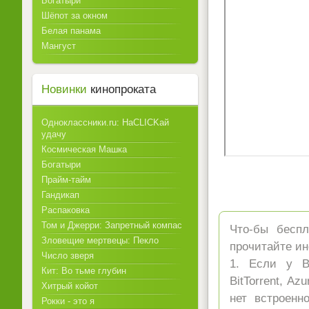
Богатыри
Шёпот за окном
Белая панама
Мангуст
Новинки
кинопроката
Одноклассники.ru: НаCLICKай
удачу
Космическая Машка
Богатыри
Прайм-тайм
Гандикап
Распаковка
Том и Джерри: Запретный компас
Что-бы беспл
Зловещие мертвецы: Пекло
прочитайте ин
Число зверя
1. Если у Ва
Кит: Во тьме глубин
BitTorrent, A
Хитрый койот
нет встроенн
Рокки - это я