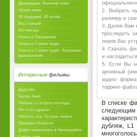
официального 
Джуманджи: Великий побег
Чужая мама
2. Выбрать н
40 свиданий, 40 ночей
размеру и ска
Восставший
3. Далее Вам 
Коп-звезда
проследить за
Алиса в Пограничье
пиров Вас уст
Алиса в Стране чудес
4. Скачать ф
Алиса в Стране чудес. Безумные
приключения
и насладитьс
5. Если Вы н
архивный (име
Интересные
фильмы
аудио- форма
торрент-файла
Дедлайн
Белая Змея
В списке фа
Любовь со второго взгляда
следующим 
Пит и его дракон
Обитель зла: Остров смерти
характерист
Призраки Исмаэля
дубляж, L1
Добро пожаловать в Чиппендейлс
многоголосы
Сквозь снег