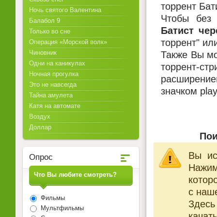
торрент Бат
Ночь святого Валентина
Чтобы без 
Балабол 9
Батист чер
Только во сне
торрент" ил
Операция «Морской волк»
Чиновник
Также Вы мо
Одни на каникулах
торрент-ст
Ночная прогулка
расширением
Это не навсегда
значком pla
Тайна амулета
Катя на автомате
Воздух
Доллар
Пои
Вы ис
Опрос
Нажи
Что Вы любите смотреть?
котор
с наше
Фильмы
Здесь
Мультфильмы
качат