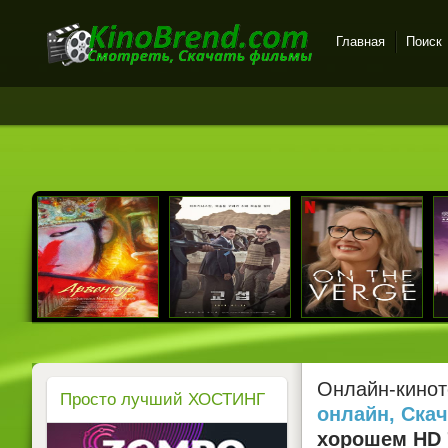
Главная
Поиск
Онлайн-кинотеатр
KinoBrend.com -
бесплатный просмотр
новых фильмов в хорошем
качестве
Онлайн-кинот
Просто лучший ХОСТИНГ
онлайн, Ска
хорошем HD 7