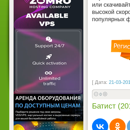
или скачивай
высокой скоро
популярных ф
[ Дата:
21-03-201
0
Батист (20