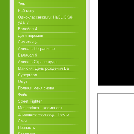
Эль
Всё могу
Одноклассники.ru: НаCLICKай
удачу
Балабол 4
Дети перемен
Лимитчицы
Алиса в Пограничье
Балабол 9
Алиса в Стране чудес
Манюня: День рождения Ба
Супергёрл
Омут
Полюби меня снова
Фейк
Street Fighter
Моя собака – космонавт
Зловещие мертвецы: Пекло
Лаки
Пропасть