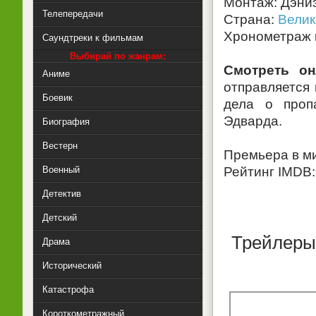
Монтаж: Дэниэ
Телепередачи
Страна:
Велик
Хронометраж к
Саундтреки к фильмам
Выбирай по жанрам:
Смотреть он
Аниме
отправляется 
Боевик
дела о проп
Эдварда.
Биография
Вестерн
Премьера в м
Военный
Рейтинг IMDB: 
Детектив
Детский
Трейлеры,
Драма
Исторический
Катастрофа
Короткометражный