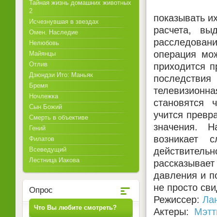
Тайная жизнь домашних животных
2
показывать их
Исчезнувшая в звездах
расчета, вы
Омен. Наследие
расследован
Нелюбовь
операция мож
Майянцы
Отлив
приходится п
Дзюндзи Ито: Маньяк
последствия 
Бремя
телевизионн
Ночлежка
становятся 
Сын Божий
учится превр
Смерть в объективе
значения. 
Гений
возникает 
Филатов
действител
Всеведущий
Лестница Иакова
рассказывае
давления и п
не просто св
Опрос
Режиссер:
Ла
Что Вы любите смотреть?
Актеры:
Мэтт