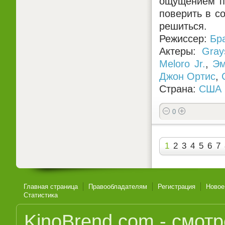
ощущением по
поверить в с
решиться.
Режиссер:
Бр
Актеры:
Gray
Meloro Jr.
,
Эм
Джон Ортис
,
Страна:
США
0
1
2
3
4
5
6
7
Главная страница
Правообладателям
Регистрация
Новое
Статистика
KinoBrend.com - смот