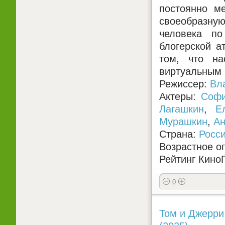
постоянно м
своеобразную
человека по
блогерской а
том, что на
виртуальным
Режиссер:
Вл
Актеры:
Софи
Лагашкин
,
Е
Мурашкин
,
Ан
Страна:
Росс
Возрастное о
Рейтинг КиноП
0
Том и Джерри: