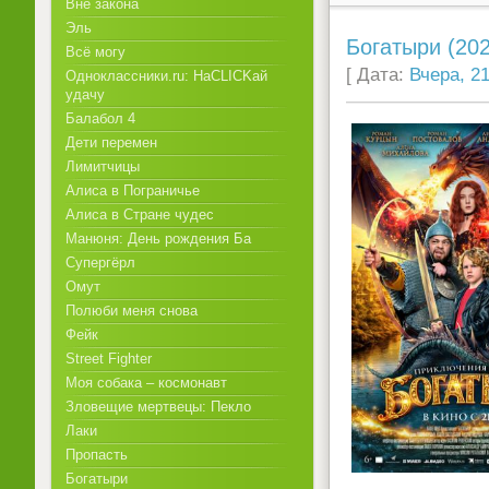
Вне закона
Эль
Богатыри (202
Всё могу
[ Дата:
Вчера, 21
Одноклассники.ru: НаCLICKай
удачу
Балабол 4
Дети перемен
Лимитчицы
Алиса в Пограничье
Алиса в Стране чудес
Манюня: День рождения Ба
Супергёрл
Омут
Полюби меня снова
Фейк
Street Fighter
Моя собака – космонавт
Зловещие мертвецы: Пекло
Лаки
Пропасть
Богатыри