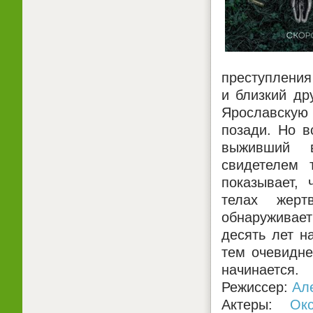
преступления
и близкий др
Ярославскую
позади. Но в
выживший в
свидетелем 
показывает,
телах жерт
обнаруживае
десять лет н
тем очевидне
начинается.
Режиссер:
Ал
Актеры:
Ок