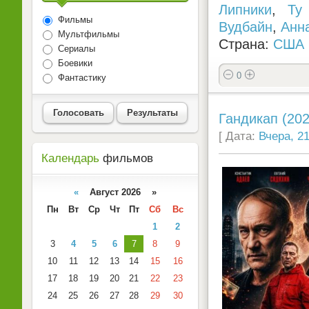
Липники
,
Ty
Фильмы
Вудбайн
,
Анн
Мультфильмы
Страна:
США
Сериалы
Боевики
0
Фантастику
Голосовать
Результаты
Гандикап (202
[ Дата:
Вчера, 21
Календарь
фильмов
«
Август 2026 »
Пн
Вт
Ср
Чт
Пт
Сб
Вс
1
2
3
4
5
6
7
8
9
10
11
12
13
14
15
16
17
18
19
20
21
22
23
24
25
26
27
28
29
30