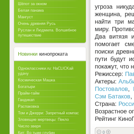
Шёпот за окном
угроза нику
Белая панама
женщина, реш
Мангуст
найти три м
Очень древняя Русь
миру. Против
Руслан и Людмила. Волшебное
путешествие
Два витязя 
помогает см
поиски древн
Новинки
кинопроката
пути будут и
покажут, что 
Одноклассники.ru: НаCLICKай
Режиссер:
Па
удачу
Космическая Машка
Актеры:
Альб
Богатыри
Постовалов
,
Прайм-тайм
Сэм Батаков
,
Гандикап
Страна:
Росс
Распаковка
Возрастное о
Том и Джерри: Запретный компас
Рейтинг КиноП
Зловещие мертвецы: Пекло
Число зверя
0
Кит: Во тьме глубин