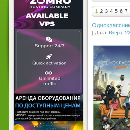
1
2
3
4
5
6
7
Одноклассник
[ Дата:
Вчера, 22