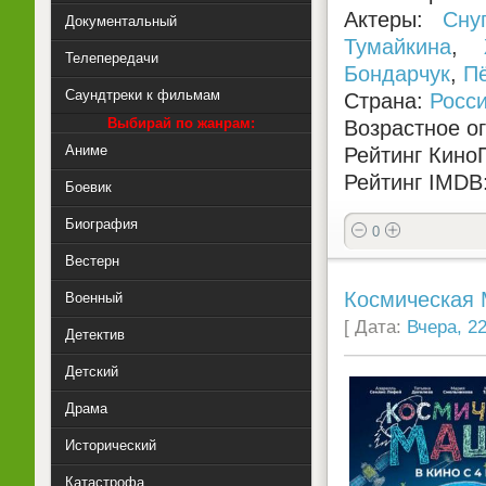
Актеры:
Сну
Документальный
Тумайкина
,
Телепередачи
Бондарчук
,
П
Саундтреки к фильмам
Страна:
Росс
Выбирай по жанрам:
Возрастное о
Аниме
Рейтинг КиноП
Рейтинг IMDB:
Боевик
Биография
0
Вестерн
Космическая 
Военный
[ Дата:
Вчера, 22
Детектив
Детский
Драма
Исторический
Катастрофа