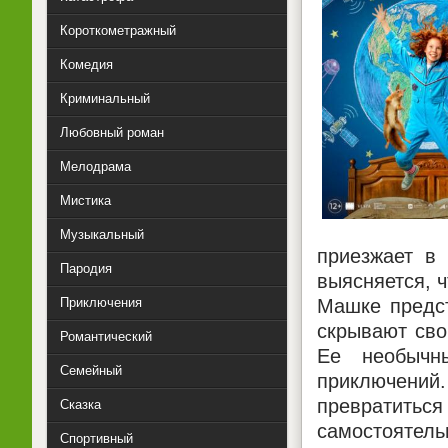
Короткометражный
Комедия
Криминальный
Любовный роман
Мелодрама
Мистика
Музыкальный
приезжает в 
Пародия
выясняется, 
Машке предст
Приключения
скрывают сво
Романтический
Ее необычны
Семейный
приключени
превратиться
Сказка
самостоятел
Спортивный