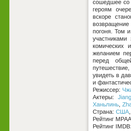
сошедшее со 
героям очер
вскоре стано
возвращение 
погоня. Том 
участниками 
комических 
желанием пер
перед общей
путешествие
увидеть в да
и фантастиче
Режиссер:
Чж
Актеры:
Jian
Ханьлинь
,
Zh
Страна:
США
Рейтинг MPA
Рейтинг IMDB: