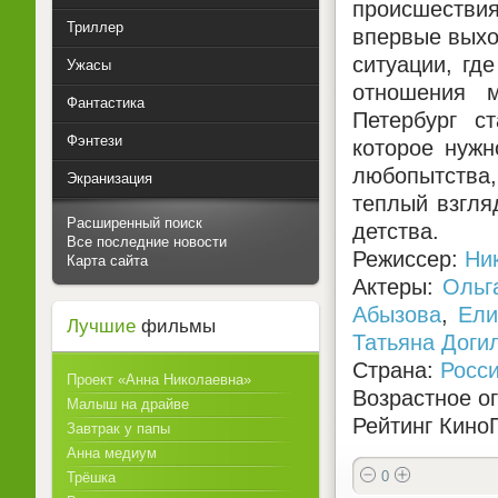
происшествия
Триллер
впервые выхо
ситуации, гд
Ужасы
отношения 
Фантастика
Петербург с
Фэнтези
которое нуж
любопытства
Экранизация
теплый взгля
Расширенный поиск
детства.
Все последние новости
Режиссер:
Ни
Карта сайта
Актеры:
Ольг
Абызова
,
Ели
Лучшие
фильмы
Татьяна Доги
Страна:
Росс
Проект «Анна Николаевна»
Возрастное о
Малыш на драйве
Рейтинг КиноП
Завтрак у папы
Анна медиум
0
Трёшка