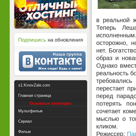
в реальной ж
Теперь Леш
исполненным
Подпишись
на обновления
осторожно, н
нет. Богатст
образ и нова
Однако вмест
реальность б
требовались
s1.KinovZale.com
перестает пр
перед парадо
Главная страница
потерять по
Основные категории:
сочетает ком
Мультфильм
мыслью о том
Сериал
кликом.
Фильм
Режиссер:
Па