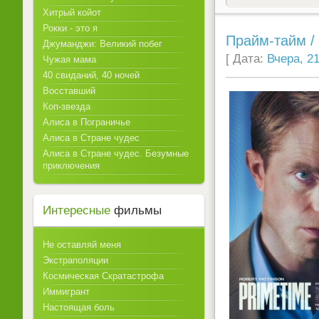
Хитрый койот
Рокки - это я
Прайм-тайм / 
Джуманджи: Великий побег
[ Дата:
Вчера, 21
Чужая мама
40 свиданий, 40 ночей
Восставший
Коп-звезда
Алиса в Пограничье
Алиса в Стране чудес
Алиса в Стране чудес. Безумные
приключения
Интересные
фильмы
Не оставляй меня
Экстраполяции
Космическая Скратастрофа
Иммигрант
Настоящая боль