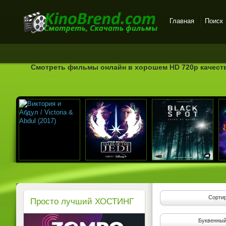
Главная
Поиск
Онлайн-кинотеатр
KinoBrend.com -
бесплатный просмотр
Смотреть фильмы онлайн в хорошем HD 720p качеств
новых фильмов в хорошем
качестве
Сортир
Просто лучший ХОСТИНГ
Буквенный