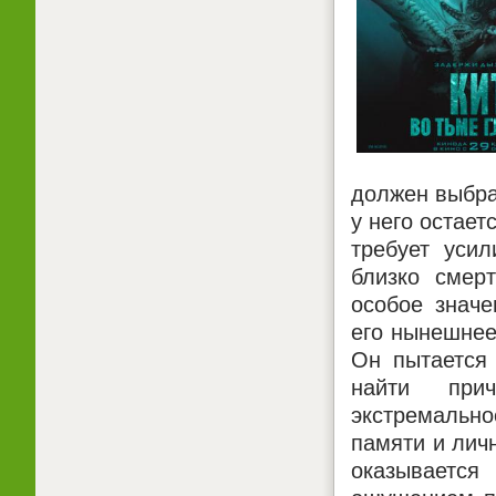
должен выбра
у него остает
требует усил
близко смер
особое значе
его нынешнее
Он пытается 
найти при
экстремальн
памяти и личн
оказываетс