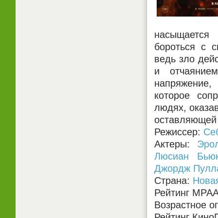
насыщается
бороться с с
ведь зло дейс
и отчаяние
напряжение, 
которое соп
людях, оказа
оставляющей 
Режиссер:
Се
Актеры:
Эро
Люсиан Бью
Джордж Пулл
Страна:
Нова
Рейтинг MPA
Возрастное о
Рейтинг КиноП