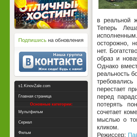
в реальной ж
Теперь Леш
исполненным
Подпишись
на обновления
осторожно, н
нет. Богатст
образ и нова
Однако вмест
реальность б
требовались
s1.KinovZale.com
перестает пр
перед парадо
Главная страница
потерять по
Основные категории:
сочетает ком
Мультфильм
мыслью о том
Сериал
кликом.
Фильм
Режиссер:
Па