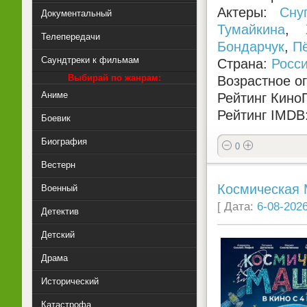
Актеры:
Сну
Документальный
Тумайкина
,
Телепередачи
Бондарчук
,
П
Саундтреки к фильмам
Страна:
Росс
Выбирай по жанрам:
Возрастное о
Аниме
Рейтинг КиноП
Рейтинг IMDB:
Боевик
Биография
0
Вестерн
Космическая 
Военный
[ Дата:
6-08-2026
Детектив
Детский
Драма
Исторический
Катастрофа