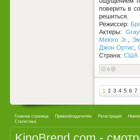
ощущением по
поверить в с
решиться.
Режиссер:
Бр
Актеры:
Gray
Meloro Jr.
,
Эм
Джон Ортис
,
Страна:
США
0
1
2
3
4
5
6
7
Главная страница
Правообладателям
Регистрация
Новое
Статистика
KinoBrend.com - смот