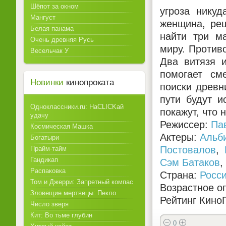
Шёпот за окном
угроза нику
Мангуст
женщина, реш
Белая панама
найти три м
Очень древняя Русь
миру. Против
Весельчак У
Два витязя 
помогает см
Новинки
кинопроката
поиски древн
пути будут и
Одноклассники.ru: НаCLICKай
покажут, что 
удачу
Режиссер:
Па
Космическая Машка
Актеры:
Альб
Богатыри
Постовалов
,
Прайм-тайм
Гандикап
Сэм Батаков
,
Распаковка
Страна:
Росс
Том и Джерри: Запретный компас
Возрастное о
Зловещие мертвецы: Пекло
Рейтинг КиноП
Число зверя
Кит: Во тьме глубин
0