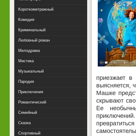
Короткометражный
Комедия
Криминальный
Любовный роман
Мелодрама
Мистика
Музыкальный
приезжает в 
Пародия
выясняется, 
Машке предст
Приключения
скрывают сво
Романтический
Ее необычны
Семейный
приключени
превратиться
Сказка
самостоятел
Спортивный