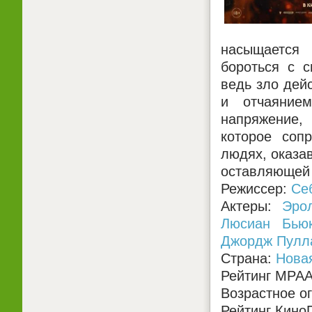
насыщается
бороться с с
ведь зло дейс
и отчаяние
напряжение, 
которое соп
людях, оказа
оставляющей 
Режиссер:
Се
Актеры:
Эро
Люсиан Бью
Джордж Пулл
Страна:
Нова
Рейтинг MPA
Возрастное о
Рейтинг КиноП