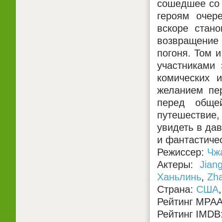
сошедшее со 
героям очер
вскоре стано
возвращение 
погоня. Том 
участниками 
комических 
желанием пер
перед общей
путешествие
увидеть в да
и фантастиче
Режиссер:
Чж
Актеры:
Jian
Ханьлинь
,
Zh
Страна:
США
Рейтинг MPA
Рейтинг IMDB: