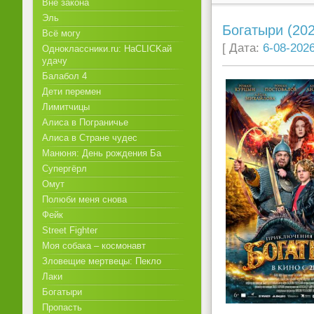
Вне закона
Эль
Богатыри (202
Всё могу
[ Дата:
6-08-2026
Одноклассники.ru: НаCLICKай
удачу
Балабол 4
Дети перемен
Лимитчицы
Алиса в Пограничье
Алиса в Стране чудес
Манюня: День рождения Ба
Супергёрл
Омут
Полюби меня снова
Фейк
Street Fighter
Моя собака – космонавт
Зловещие мертвецы: Пекло
Лаки
Богатыри
Пропасть