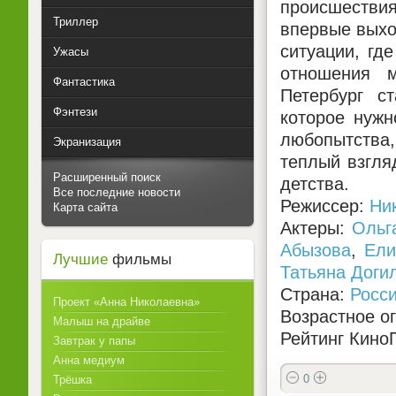
происшествия
Триллер
впервые выхо
ситуации, гд
Ужасы
отношения 
Фантастика
Петербург с
Фэнтези
которое нуж
любопытства
Экранизация
теплый взгля
Расширенный поиск
детства.
Все последние новости
Режиссер:
Ни
Карта сайта
Актеры:
Ольг
Абызова
,
Ели
Лучшие
фильмы
Татьяна Доги
Страна:
Росс
Проект «Анна Николаевна»
Возрастное о
Малыш на драйве
Рейтинг КиноП
Завтрак у папы
Анна медиум
0
Трёшка