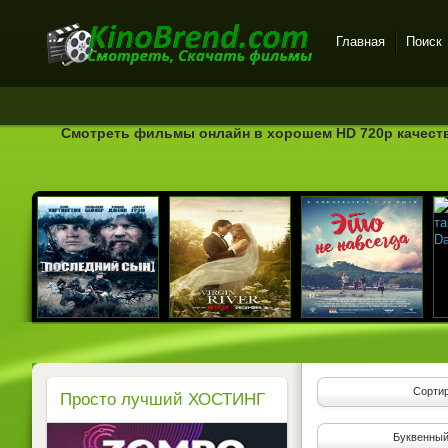
Главная
Поиск
Онлайн-кинотеатр
KinoBrend.com -
бесплатный просмотр
Смотреть фильмы онлайн в хорошем HD 720p качеств
новых фильмов в хорошем
качестве
Сортир
Просто лучший ХОСТИНГ
Буквенный