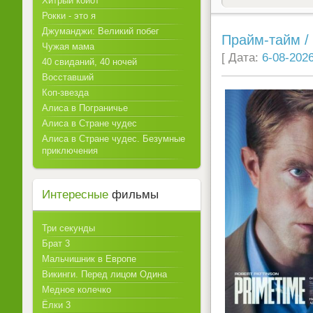
Хитрый койот
Рокки - это я
Джуманджи: Великий побег
Прайм-тайм / 
Чужая мама
[ Дата:
6-08-2026
40 свиданий, 40 ночей
Восставший
Коп-звезда
Алиса в Пограничье
Алиса в Стране чудес
Алиса в Стране чудес. Безумные
приключения
Интересные
фильмы
Три секунды
Брат 3
Мальчишник в Европе
Викинги. Перед лицом Одина
Медное колечко
Ёлки 3