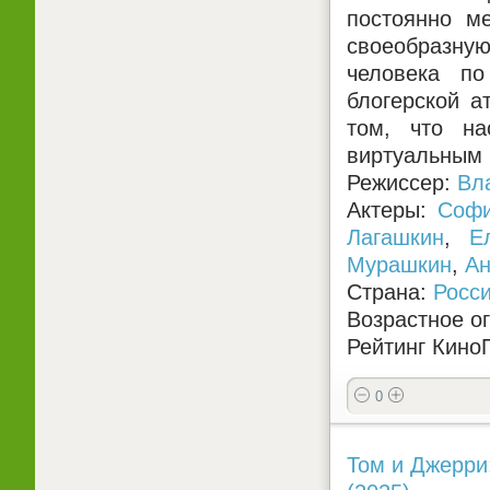
постоянно м
своеобразную
человека по
блогерской а
том, что на
виртуальным
Режиссер:
Вл
Актеры:
Софи
Лагашкин
,
Е
Мурашкин
,
Ан
Страна:
Росс
Возрастное о
Рейтинг КиноП
0
Том и Джерри: