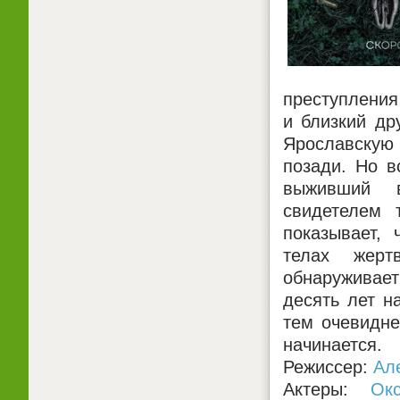
преступления
и близкий др
Ярославскую
позади. Но в
выживший в
свидетелем 
показывает,
телах жерт
обнаруживае
десять лет н
тем очевидне
начинается.
Режиссер:
Ал
Актеры:
Ок