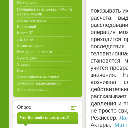
На глубине
Полицейский из Беверли-Хиллз:
показывать их
Аксель Фоули
расчета, вы
Железный кулак
расследован
Выпускной
операция мож
Класс 07
приходится п
Ласточка
последствия 
Замок из песка
Нам здесь не место
телевизионн
Чужие дети
становятся 
Sпарта
учится превр
Битва
значения. 
Американская ржавчина
возникает 
Хэллоуин заканчивается
действител
Жена моего сына
рассказывае
давления и п
Опрос
не просто св
Режиссер:
Ла
Что Вы любите смотреть?
Актеры:
Мэтт