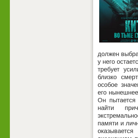
должен выбра
у него остает
требует усил
близко смер
особое значе
его нынешнее
Он пытается 
найти при
экстремальн
памяти и личн
оказываетс