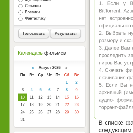
1. Если у Ва
Сериалы
BitTorrent, A
Боевики
нет встроенн
Фантастику
официального 
2. Выбрать н
Голосовать
Результаты
размеру и ска
3. Далее Вам 
Календарь
фильмов
проследить за
пиров Вас уст
«
Август 2026 »
4. Скачать ф
Пн
Вт
Ср
Чт
Пт
Сб
Вс
скачивания ф
1
2
5. Если Вы н
3
4
5
6
7
8
9
архивный (име
10
11
12
13
14
15
16
аудио- форма
17
18
19
20
21
22
23
торрент-файла
24
25
26
27
28
29
30
31
В списке фа
следующим 