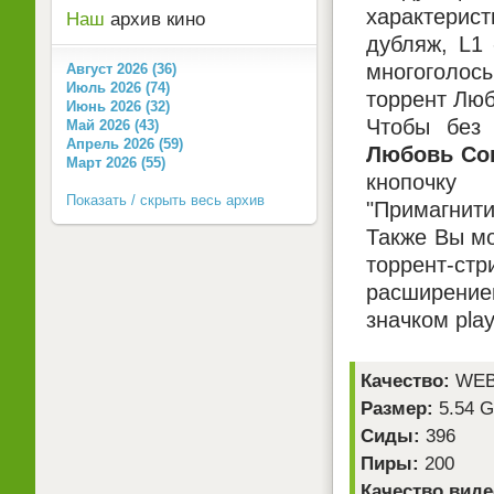
характерист
Наш
архив кино
дубляж, L1
многоголосы
Август 2026 (36)
Июль 2026 (74)
торрент Люб
Июнь 2026 (32)
Чтобы без 
Май 2026 (43)
Апрель 2026 (59)
Любовь Сов
Март 2026 (55)
кнопочку
Показать / скрыть весь архив
"Примагнити
Также Вы мо
торрент-ст
расширением
значком pla
Качество:
WEB-
Размер:
5.54 
Сиды:
396
Пиры:
200
Качество виде