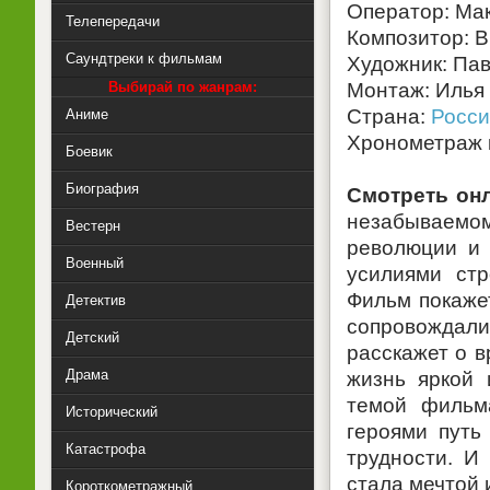
Оператор: Ма
Телепередачи
Композитор: 
Саундтреки к фильмам
Художник: Па
Выбирай по жанрам:
Монтаж: Илья 
Страна:
Росси
Аниме
Хронометраж к
Боевик
Биография
Смотреть он
незабываемом
Вестерн
революции и 
Военный
усилиями ст
Фильм покажет
Детектив
сопровождали
Детский
расскажет о в
Драма
жизнь яркой 
темой фильм
Исторический
героями путь
Катастрофа
трудности. И
стала мечтой 
Короткометражный