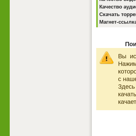
Качество ауди
Скачать торре
Магнет-ссылк
Пои
Вы ис
Нажи
котор
с наше
Здесь
качат
качает