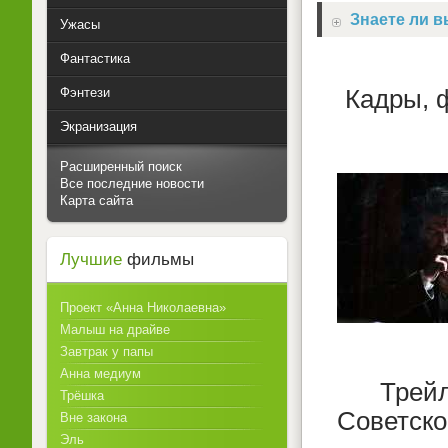
Знаете ли вы
Ужасы
Фантастика
Фэнтези
Кадры, 
Экранизация
Расширенный поиск
Все последние новости
Карта сайта
Лучшие
фильмы
Проект «Анна Николаевна»
Малыш на драйве
Завтрак у папы
Анна медиум
Трей
Трёшка
Советско
Вне закона
Эль