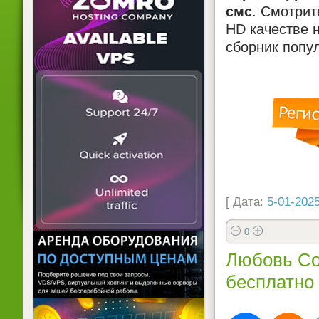
смс
. Смотри
HD качестве н
сборник попу
[ Дата:
5-01-2025
0
Любовь Со
бесплатно