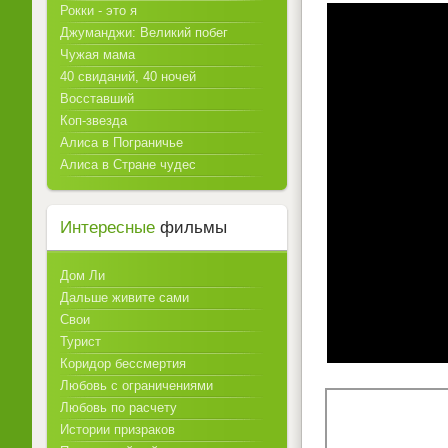
Рокки - это я
Джуманджи: Великий побег
Чужая мама
40 свиданий, 40 ночей
Восставший
Коп-звезда
Алиса в Пограничье
Алиса в Стране чудес
Интересные
фильмы
Дом Ли
Дальше живите сами
Свои
Турист
Коридор бессмертия
Любовь с ограничениями
Любовь по расчету
Истории призраков