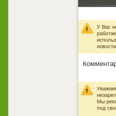
У Вас н
работае
использ
новости
Комментар
Уважаем
незарег
Мы рек
под св