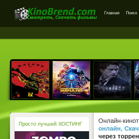
Главная
Поиск
Онлайн-кинотеатр
KinoBrend.com -
бесплатный просмотр
новых фильмов в хорошем
качестве
Онлайн-кинот
Просто лучший ХОСТИНГ
онлайн, Ска
через торрен