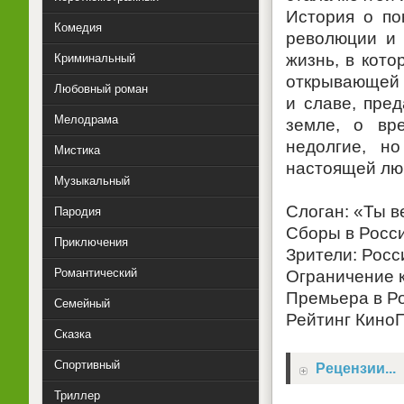
История о по
Комедия
революции и 
жизнь, в кото
Криминальный
открывающей 
Любовный роман
и славе, пред
Мелодрама
земле, о вр
недолгие, н
Мистика
настоящей лю
Музыкальный
Слоган: «Ты в
Пародия
Сборы в Росси
Приключения
Зрители: Росси
Романтический
Ограничение к
Премьера в Р
Семейный
Рейтинг КиноП
Сказка
Спортивный
Рецензии...
Триллер