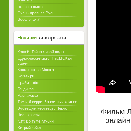
Мангуст
Белая панама
Очень древняя Русь
Весельчак У
Новинки
кинопроката
Кощей. Тайна живой воды
Одноклассники.ru: НаCLICKай
удачу
Космическая Машка
Богатыри
Прайм-тайм
Гандикап
Распаковка
Том и Джерри: Запретный компас
Зловещие мертвецы: Пекло
Фильм Л
Число зверя
онлайн
Кит: Во тьме глубин
Хитрый койот