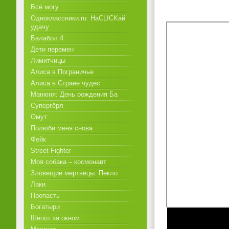
Всё могу
Одноклассники.ru: НаCLICKай
удачу
Балабол 4
Дети перемен
Лимитчицы
Алиса в Пограничье
Алиса в Стране чудес
Манюня: День рождения Ба
Супергёрл
Омут
Полюби меня снова
Фейк
Street Fighter
Моя собака – космонавт
Зловещие мертвецы: Пекло
Лаки
Пропасть
Богатыри
Шёпот за окном