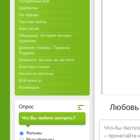
Потерянный рай
Цимбелин
На обрыве
Частная война
Апостасия
Уборщица. История матери-
одиночки
Дневник слабака: Правила
Родрика
Извините, мы вас не застали
Анютины глазки
Несметно богатые
Мой монстр
Возмездие
Любовь 
Опрос
Что Вы любите смотреть?
Что-бы беспла
Фильмы
– прочитайте 
Мультфильмы