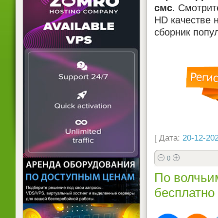
смс
. Смотри
HD качестве н
сборник попу
[ Дата:
20-12-202
0
По волчьи
бесплатно