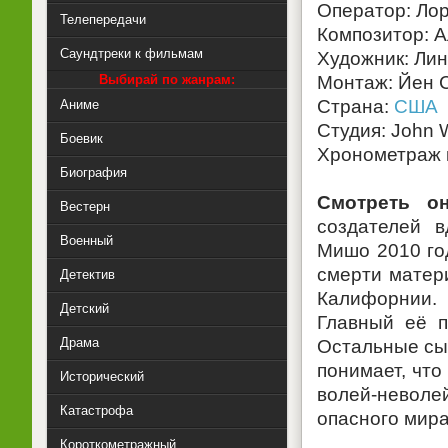
Оператор: Лор
Телепередачи
Композитор: А
Саундтреки к фильмам
Художник: Лин
Выбирай по жанрам:
Монтаж: Йен С
Страна:
США
Аниме
Студия: John W
Боевик
Хронометраж 
Биография
Смотреть о
Вестерн
создателей 
Военный
Мишо 2010 год
смерти матер
Детектив
Калифорнии. 
Детский
Главный её 
Драма
Остальные сы
понимает, что
Исторический
волей-неволе
Катастрофа
опасного мира
Короткометражный