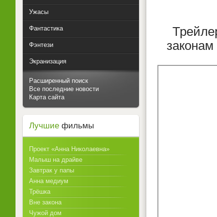
Ужасы
Фантастика
Трейле
законам
Фэнтези
Экранизация
Расширенный поиск
Все последние новости
Карта сайта
Лучшие
фильмы
Проект «Анна Николаевна»
Малыш на драйве
Завтрак у папы
Анна медиум
Трёшка
Вне закона
Чужой дом