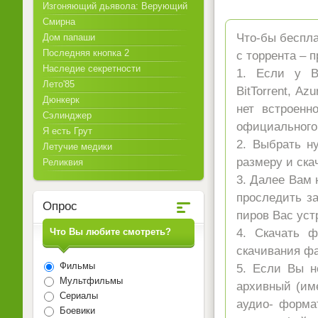
Изгоняющий дьявола: Верующий
Смирна
Что-бы беспла
Дом папаши
Последняя кнопка 2
с торрента – 
Наследие секретности
1. Если у Ва
Лето'85
BitTorrent, A
Дюнкерк
нет встроенн
Сэлинджер
официального 
Я есть Грут
2. Выбрать н
Летучие медики
размеру и ска
Реликвия
3. Далее Вам 
проследить за
Опрос
пиров Вас уст
Что Вы любите смотреть?
4. Скачать 
скачивания ф
Фильмы
5. Если Вы н
Мультфильмы
архивный (име
Сериалы
аудио- форма
Боевики