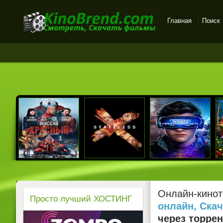
Главная
Поиск
Онлайн-кинотеатр
KinoBrend.com -
бесплатный просмотр
новых фильмов в хорошем
качестве
Онлайн-кинот
Просто лучший ХОСТИНГ
онлайн, Ска
через торрен