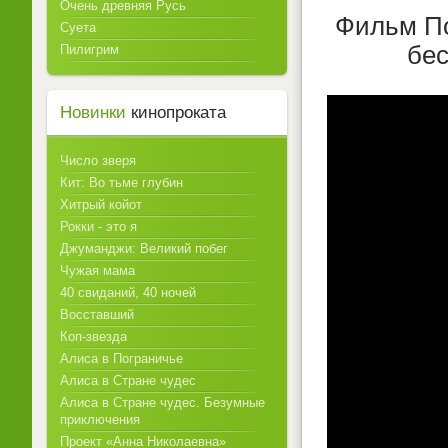
Очень древняя Русь
Фильм По
Суета
бес
Пилигрим
Новинки
кинопроката
Число зверя
Кит: Во тьме глубин
Хитрый койот
Рокки - это я
Джуманджи: Великий побег
Чужая мама
40 свиданий, 40 ночей
Восставший
Коп-звезда
Алиса в Пограничье
Алиса в Стране чудес
Алиса в Стране чудес. Безумные
приключения
Проект «Анна Николаевна»