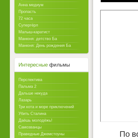
Анна медиум
Пропасть
72 часа
Супергёрл
Малыш-каратист
Манюня: детство Ба
Манюня: День рождения Ба
Интересные
фильмы
Перспектива
Пальма 2
Дальше некуда
Лазарь
Три кота и море приключений
Убить Сталина
Даёшь молодёжь!
Самозванцы
По в
Праведные Джемстоуны