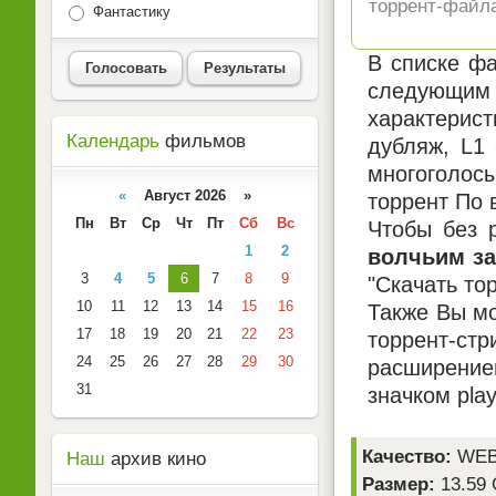
торрент-файла
Фантастику
В списке фа
Голосовать
Результаты
следующим 
характерист
Календарь
фильмов
дубляж, L1
многоголосы
«
Август 2026 »
торрент По 
Пн
Вт
Ср
Чт
Пт
Сб
Вс
Чтобы без 
1
2
волчьим за
3
4
5
6
7
8
9
"Скачать то
10
11
12
13
14
15
16
Также Вы мо
17
18
19
20
21
22
23
торрент-ст
24
25
26
27
28
29
30
расширением
31
значком pla
Качество:
WEB
Наш
архив кино
Размер:
13.59