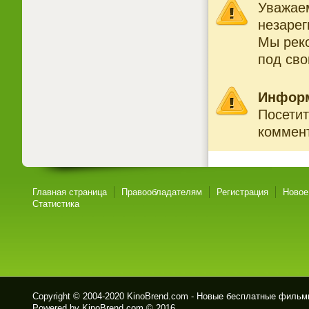
Уважаем
незарег
Мы рек
под св
Инфор
Посетит
коммент
Главная страница
Правообладателям
Регистрация
Новое
Статистика
Copyright © 2004-2020
KinoBrend.com - Новые бесплатные филь
Powered by KinoBrend.com © 2016