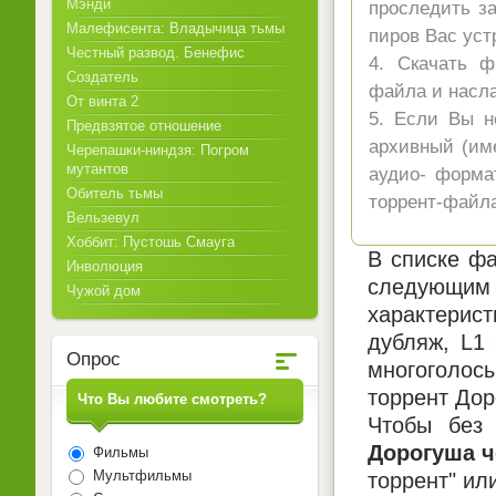
Мэнди
проследить за
Малефисента: Владычица тьмы
пиров Вас уст
Честный развод. Бенефис
4. Скачать ф
Создатель
файла и насл
От винта 2
5. Если Вы н
Предвзятое отношение
архивный (име
Черепашки-ниндзя: Погром
мутантов
аудио- форма
Обитель тьмы
торрент-файла
Вельзевул
Хоббит: Пустошь Смауга
В списке фа
Инволюция
следующим 
Чужой дом
характерист
дубляж, L1
Опрос
многоголосы
торрент Дор
Что Вы любите смотреть?
Чтобы без 
Дорогуша ч
Фильмы
Мультфильмы
торрент" ил