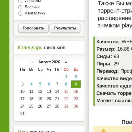
Сериалы
Также Вы мо
Боевики
торрент-ст
Фантастику
расширением
значком pla
Голосовать
Результаты
Качество:
WEB-
Календарь
фильмов
Размер:
16.88
Сиды:
98
«
Август 2026 »
Пиры:
29
Пн
Вт
Ср
Чт
Пт
Сб
Вс
Перевод:
Проф
1
2
Качество виде
3
4
5
6
7
8
9
Качество ауди
10
11
12
13
14
15
16
Скачать торре
17
18
19
20
21
22
23
Магнет-ссылк
24
25
26
27
28
29
30
31
Пои