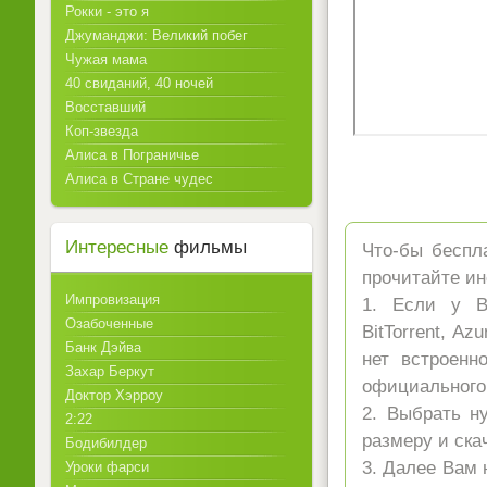
Рокки - это я
Джуманджи: Великий побег
Чужая мама
40 свиданий, 40 ночей
Восставший
Коп-звезда
Алиса в Пограничье
Алиса в Стране чудес
Интересные
фильмы
Что-бы беспл
прочитайте ин
Импровизация
1. Если у Ва
Озабоченные
BitTorrent, A
Банк Дэйва
нет встроенн
Захар Беркут
официального 
Доктор Хэрроу
2. Выбрать н
2:22
размеру и ска
Бодибилдер
3. Далее Вам 
Уроки фарси