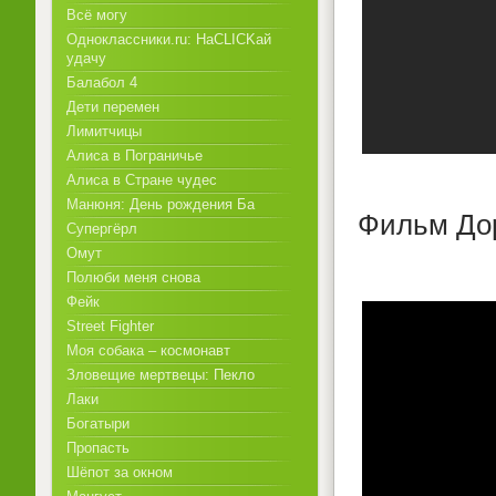
Всё могу
Одноклассники.ru: НаCLICKай
удачу
Балабол 4
Дети перемен
Лимитчицы
Алиса в Пограничье
Алиса в Стране чудес
Манюня: День рождения Ба
Фильм Дор
Супергёрл
Омут
Полюби меня снова
Фейк
Street Fighter
Моя собака – космонавт
Зловещие мертвецы: Пекло
Лаки
Богатыри
Пропасть
Шёпот за окном