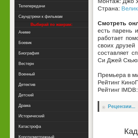
Монтаж: Джо 
Телепередачи
Страна:
Велик
Саундтреки к фильмам
Смотреть он
Выбирай по жанрам:
есть парень 
Аниме
работает пом
Боевик
своих друзей 
составляет с
Биография
Си Джей Скью
Вестерн
Военный
Премьера в ми
Рейтинг КиноП
Детектив
Рейтинг IMDB: 
Детский
Драма
Рецензии...
Исторический
Катастрофа
Кад
Короткометражный