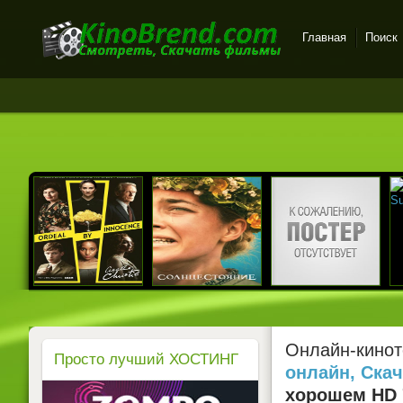
Главная
Поиск
Онлайн-кинотеатр
KinoBrend.com -
бесплатный просмотр
новых фильмов в хорошем
качестве
Онлайн-кинот
Просто лучший ХОСТИНГ
онлайн, Ска
хорошем HD 7