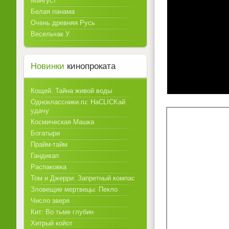
Мангуст
Белая панама
Очень древняя Русь
Весельчак У
Новинки
кинопроката
Кощей. Тайна живой воды
Одноклассники.ru: НаCLICKай
удачу
Космическая Машка
Богатыри
Прайм-тайм
Гандикап
Распаковка
Том и Джерри: Запретный компас
Зловещие мертвецы: Пекло
Число зверя
Кит: Во тьме глубин
Хитрый койот