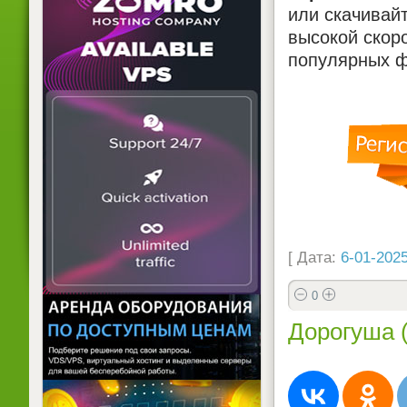
или скачивай
высокой скоро
популярных ф
[ Дата:
6-01-2025
0
Дорогуша 