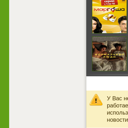
У Вас н
работае
использ
новости