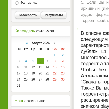
5. Если Вы н
Фантастику
архивный (име
аудио- форма
Голосовать
Результаты
торрент-файла
Календарь
фильмов
В списке фа
следующим 
«
Август 2026 »
характерист
Пн
Вт
Ср
Чт
Пт
Сб
Вс
дубляж, L1
1
2
многоголосы
3
4
5
6
7
8
9
торрент Алл
10
11
12
13
14
15
16
Чтобы без 
17
18
19
20
21
22
23
Алла-такс
24
25
26
27
28
29
30
"Скачать то
31
Также Вы мо
торрент-ст
расширением
Наш
архив кино
значком pla