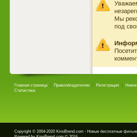
Уважаем
незарег
Мы рек
под св
Инфор
Посетит
коммент
Главная страница
Правообладателям
Регистрация
Новое
Статистика
Copyright © 2004-2020
KinoBrend.com - Новые бесплатные филь
Powered by KinoBrend.com © 2016