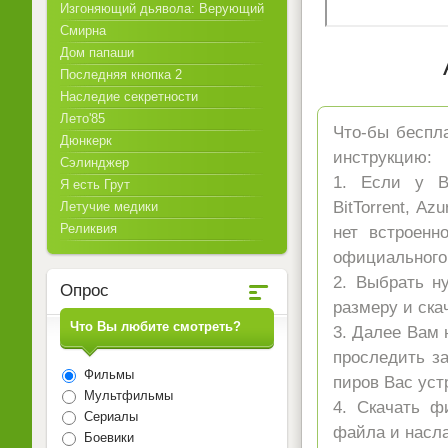
Изгоняющий дьявола: Верующий
Смирна
Дом папаши
Последняя кнопка 2
Наследие секретности
Лето'85
Что-бы беспла
Дюнкерк
инструкцию:
Сэлинджер
1. Если у Ва
Я есть Грут
BitTorrent, A
Летучие медики
Реликвия
нет встроенн
официального 
2. Выбрать н
Опрос
размеру и ска
Что Вы любите смотреть?
3. Далее Вам 
проследить за
Фильмы
пиров Вас уст
Мультфильмы
4. Скачать ф
Сериалы
файла и насл
Боевики