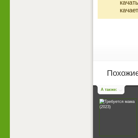
качат
качает
Похожие
А также: