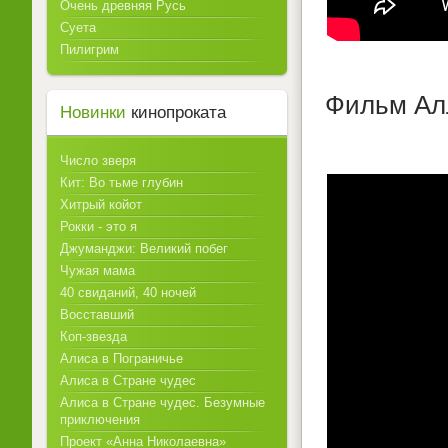
Очень древняя Русь
Суета
Пилигрим
Фильм Алл
Новинки
кинопроката
Число зверя
Кит: Во тьме глубин
Хитрый койот
Рокки - это я
Джуманджи: Великий побег
Чужая мама
40 свиданий, 40 ночей
Восставший
Коп-звезда
Алиса в Пограничье
Алиса в Стране чудес
Алиса в Стране чудес. Безумные
приключения
Проект «Анна Николаевна»