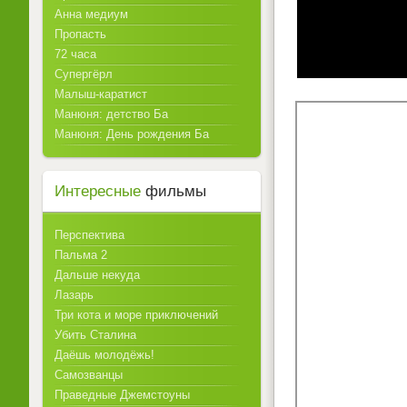
Анна медиум
Пропасть
72 часа
Супергёрл
Малыш-каратист
Манюня: детство Ба
Манюня: День рождения Ба
Интересные
фильмы
Перспектива
Пальма 2
Дальше некуда
Лазарь
Три кота и море приключений
Убить Сталина
Даёшь молодёжь!
Самозванцы
Праведные Джемстоуны