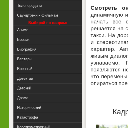
Телепередачи
Смотреть он
динамичную и
Саундтреки к фильмам
начать все с
Выбирай по жанрам:
решается на 
Аниме
такси. На дор
Боевик
и стереотипа
характер. А
Биография
живым диалог
Вестерн
узнаваемо. 
Военный
появляются н
что перемены
Детектив
опираться пре
Детский
Драма
Исторический
Кад
Катастрофа
Короткометражный