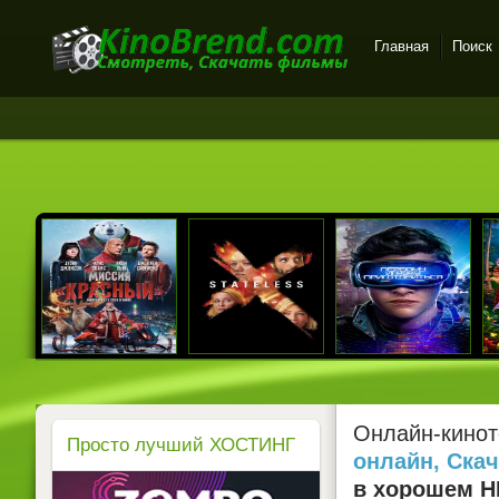
Главная
Поиск
Онлайн-кинотеатр
KinoBrend.com -
бесплатный просмотр
новых фильмов в хорошем
качестве
Онлайн-кинот
Просто лучший ХОСТИНГ
онлайн, Ска
в хорошем HD