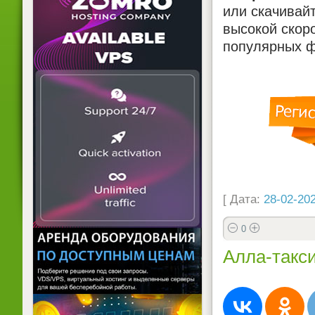
или скачивай
высокой скоро
популярных ф
[ Дата:
28-02-202
0
Алла-такси