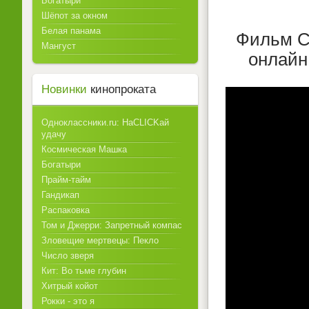
Богатыри
Шёпот за окном
Белая панама
Фильм С
Мангуст
онлайн
Новинки
кинопроката
Одноклассники.ru: НаCLICKай
удачу
Космическая Машка
Богатыри
Прайм-тайм
Гандикап
Распаковка
Том и Джерри: Запретный компас
Зловещие мертвецы: Пекло
Число зверя
Кит: Во тьме глубин
Хитрый койот
Рокки - это я