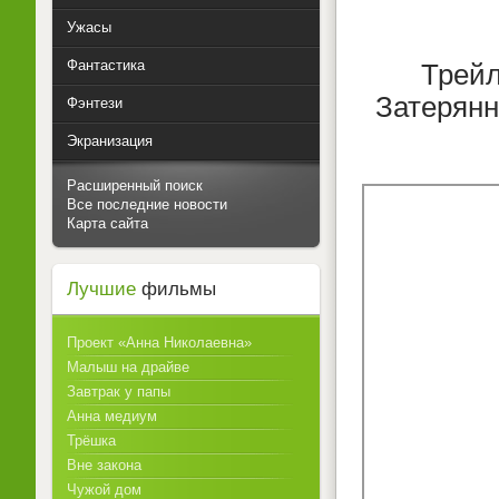
Ужасы
Фантастика
Трейл
Затерянн
Фэнтези
Экранизация
Расширенный поиск
Все последние новости
Карта сайта
Лучшие
фильмы
Проект «Анна Николаевна»
Малыш на драйве
Завтрак у папы
Анна медиум
Трёшка
Вне закона
Чужой дом