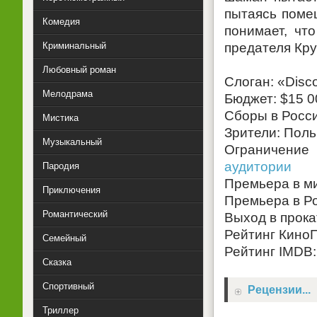
пытаясь поме
Комедия
понимает, чт
Криминальный
предателя Кр
Любовный роман
Слоган: «Disco
Мелодрама
Бюджет: $15 0
Сборы в Росси
Мистика
Зрители: Польш
Музыкальный
Ограничение
аудитории
Пародия
Премьера в ми
Приключения
Премьера в Ро
Романтический
Выход в прока
Рейтинг КиноП
Семейный
Рейтинг IMDB: 
Сказка
Спортивный
Рецензии...
Триллер