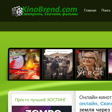
Главная
Поиск
Онлайн-кинотеатр
KinoBrend.com -
бесплатный просмотр
новых фильмов в хорошем
качестве
Онлайн-кинот
Просто лучший ХОСТИНГ
онлайн, Ска
земля
через 