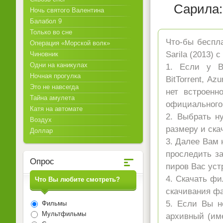
Сарила:
Ночь святого Валентина
Балабол 9
Только во сне
Что-бы беспла
Операция «Морской волк»
Sarila (2013) 
Чиновник
Одни на каникулах
1. Если у Ва
Ночная прогулка
BitTorrent, A
Это не навсегда
нет встроенн
Тайна амулета
официального 
Катя на автомате
2. Выбрать н
Воздух
размеру и ска
Доллар
3. Далее Вам 
проследить за
Опрос
пиров Вас уст
4. Скачать фи
Что Вы любите смотреть?
скачивания ф
5. Если Вы н
Фильмы
Мультфильмы
архивный (име