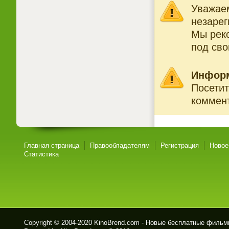
Уважаем
незарег
Мы рек
под св
Инфор
Посетит
коммент
Главная страница
Правообладателям
Регистрация
Новое
Статистика
Copyright © 2004-2020
KinoBrend.com - Новые бесплатные филь