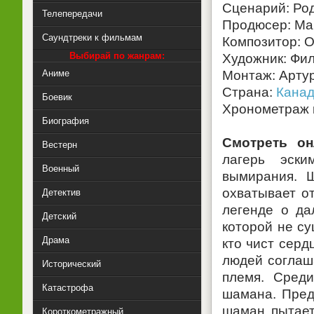
Сценарий: Ро
Телепередачи
Продюсер: Ма
Саундтреки к фильмам
Композитор: 
Выбирай по жанрам:
Художник: Фи
Аниме
Монтаж: Артур
Страна:
Кана
Боевик
Хронометраж к
Биография
Смотреть он
Вестерн
лагерь эски
Военный
вымирания. 
охватывает о
Детектив
легенде о да
Детский
которой не су
Драма
кто чист серд
людей соглаш
Исторический
племя. Сред
Катастрофа
шамана. Предч
шаман пытает
Короткометражный