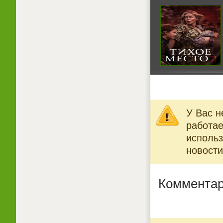
У Вас н
работае
использ
новости
Комментар