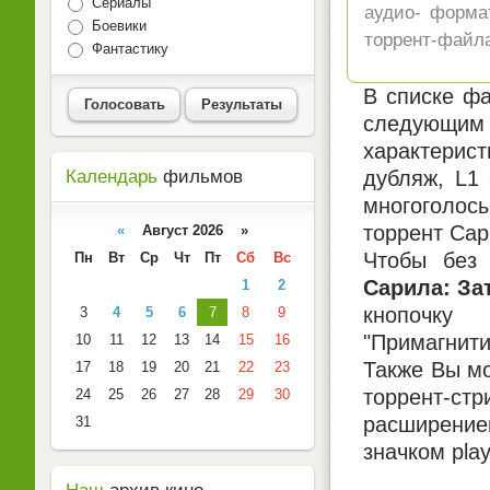
Сериалы
аудио- форма
Боевики
торрент-файла
Фантастику
В списке фа
Голосовать
Результаты
следующим 
характерист
дубляж, L1
Календарь
фильмов
многоголосы
торрент Сар
«
Август 2026 »
Чтобы без 
Пн
Вт
Ср
Чт
Пт
Сб
Вс
Сарила: За
1
2
кнопочку
3
4
5
6
7
8
9
"Примагнити
10
11
12
13
14
15
16
Также Вы мо
17
18
19
20
21
22
23
торрент-ст
24
25
26
27
28
29
30
расширением
31
значком pla