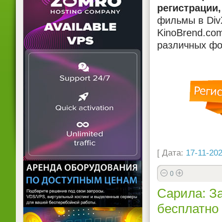
регистрации,
фильмы в DivX
KinoBrend.co
различных фо
[ Дата:
17-11-202
0
Сарила: З
бесплатно