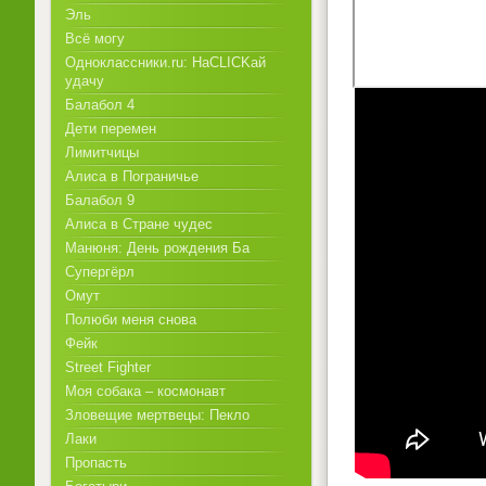
Эль
Всё могу
Одноклассники.ru: НаCLICKай
удачу
Балабол 4
Дети перемен
Лимитчицы
Алиса в Пограничье
Балабол 9
Алиса в Стране чудес
Манюня: День рождения Ба
Супергёрл
Омут
Полюби меня снова
Фейк
Street Fighter
Моя собака – космонавт
Зловещие мертвецы: Пекло
Лаки
Пропасть