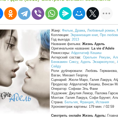
Жанр:
Фильм
,
Драма
,
Любовный роман
,
Коллекции:
Экранизация книг
,
Про любов
Год выхода:
2013
Название фильма:
Жизнь Адель
Оригинальное название:
La vie d'Adele
Режиссеры:
Абделатиф Кешиш
Актерский состав:
Орельен Рекуан
,
Ал
Бенжамен Сиксу
,
Адель Экзаркопулос
,
Сейду
Роли дублировали: Любовь Германова,
Ваган, Михаил Георгиу
Сценарий: Жюли Маро, Галия Лакруа, А
Продюсер: Абделатиф Кешиш, Венсан М
Оператор: Софиан Эль Фани
Художник: Джулия Лемэр, Палома Гарси
Монтаж: Галия Лакруа, Софи Брунет, Ал
Страна:
Бельгия
,
Франция
,
Испания
Хронометраж картины: 179 мин. / 02:59
Смотреть онлайн Жизнь Адель:
Главна