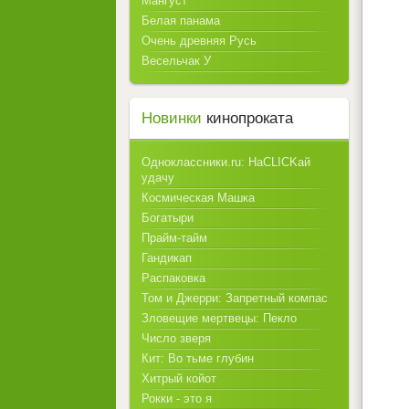
Мангуст
Белая панама
Очень древняя Русь
Весельчак У
Новинки
кинопроката
Одноклассники.ru: НаCLICKай
удачу
Космическая Машка
Богатыри
Прайм-тайм
Гандикап
Распаковка
Том и Джерри: Запретный компас
Зловещие мертвецы: Пекло
Число зверя
Кит: Во тьме глубин
Хитрый койот
Рокки - это я