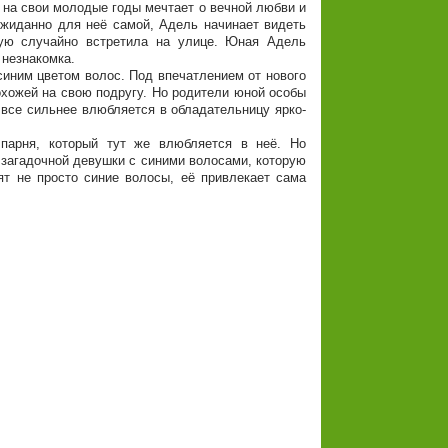
я на свои молодые годы мечтает о вечной любви и
ожиданно для неё самой, Адель начинает видеть
рую случайно встретила на улице. Юная Адель
 незнакомка.
иним цветом волос. Под впечатлением от нового
охожей на свою подругу. Но родители юной особы
все сильнее влюбляется в обладательницу ярко-
 парня, который тут же влюбляется в неё. Но
 загадочной девушки с синими волосами, которую
ят не просто синие волосы, её привлекает сама