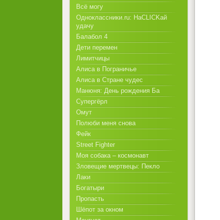
Всё могу
Одноклассники.ru: НаCLICKай
удачу
Балабол 4
Дети перемен
Лимитчицы
Алиса в Пограничье
Алиса в Стране чудес
Манюня: День рождения Ба
Супергёрл
Омут
Полюби меня снова
Фейк
Street Fighter
Моя собака – космонавт
Зловещие мертвецы: Пекло
Лаки
Богатыри
Пропасть
Шёпот за окном