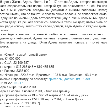
й цвет / Жизнь Адель. Часть 1 и 2 - 17-летняя Адель, которая не смотр
чает очаровательного парня, который тут же влюбляется в неё. Но не
нные сны с участием загадочной девушки с синими волосами, кото
ает понимать, что её манят не просто синие волосы, её привлекает сама
девушка по имени Адель встречает женщину с очень необычным ярко-с
мства девушка решает покрасить волосы в такой же цвет, чтобы быть п
ень рады новому знакомству своей дочери, ведь Адель с каждым днем 
 волос...
етняя Адель мечтает о вечной любви и встречает очаровательного
данно для неё самой, Адель начинает видеть странные сны с участием
йно встретила на улице. Юная Адель начинает понимать, что её ман
комка.
н: «Синий - самый теплый цвет»
т: €4 000 000
 в США: $2 199 787
 в мире: + $17 266 048 = $19 465 835
 в России: $335 920
ли: Франция - 820.3 тыс, Бразилия - 103.8 тыс, Германия - 93.4 тыс
ичение к просмотру по возрасту:
зрителям
,
достигшим 18 лет
инг MPAA:
NC-17
ера в мире: 23 мая 2013
ера в России: 7 ноября 2013, «Кино без границ»
 в прокат фильма на Blu-Ray: 24 марта 2014, «Новый Диск»
 в прокат фильма на DVD: 10 марта 2014, «Новый Диск»
нг КиноПоиск: 7.033 (50057)