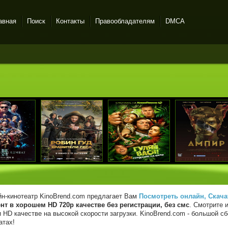
авная
Поиск
Контакты
Правообладателям
DMCA
н-кинотеатр KinoBrend.com предлагает Вам
Посмотреть онлайн, Скача
нт в хорошем HD 720p качестве без регистрации, без смс
. Смотрите 
 HD качестве на высокой скорости загрузки. KinoBrend.com - большой 
атах!