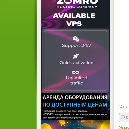
[ Дата:
0
Жиз