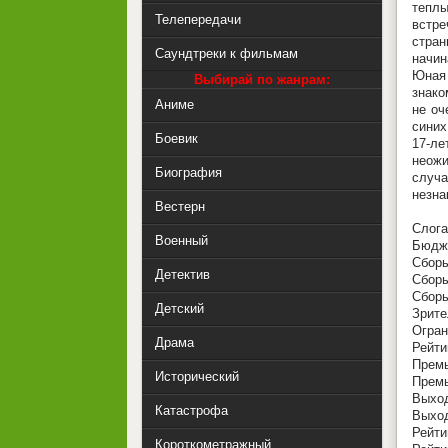
теплы
Телепередачи
встре
стра
Саундтреки к фильмам
начин
Юная 
Выбирай по жанрам:
знако
Аниме
не оч
синих
Боевик
17-л
неожи
Биография
случа
незна
Вестерн
Слога
Военный
Бюдже
Сборы
Детектив
Сборы
Сборы
Детский
Зрите
Огран
Драма
Рейт
Премь
Исторический
Премь
Выход
Катастрофа
Выход
Рейти
Короткометражный