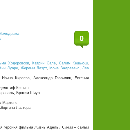
Мелодрама
0
ь
ьма Ходоровски
,
Катрин Сале
,
Салим Кешьюш
,
Анн Луаре
,
Жереми Лаэрт
,
Мона Валравенс
,
Леа
 Ирина Киреева, Александр Гаврилин, Евгения
бделатиф Кешиш
араваль, Брагим Шиуа
а Мартенс
ьбертина Ластера
я героиня фильма Жизнь Адель / Синий – самый