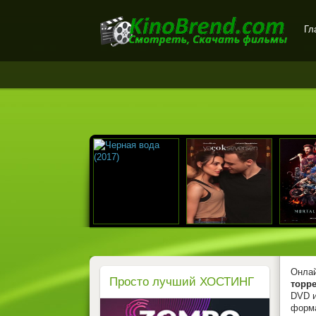
Гл
Онлайн-кинотеатр
KinoBrend.com -
бесплатный просмотр
новых фильмов в хорошем
качестве
Онлай
Просто лучший ХОСТИНГ
торре
DVD и
форм