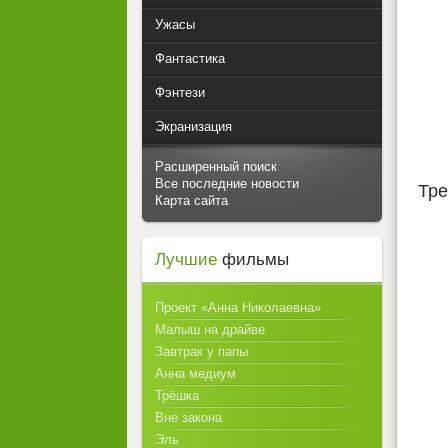
Ужасы
Фантастика
Фэнтези
Экранизация
Расширенный поиск
Все последние новости
Тре
Карта сайта
Лучшие
фильмы
Проект «Анна Николаевна»
Малыш на драйве
Завтрак у папы
Анна медиум
Трёшка
Вне закона
Эль