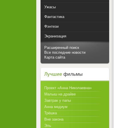
Ужасы
Фантастика
Фэнтези
Экранизация
Расширенный поиск
Все последние новости
Карта сайта
Лучшие
фильмы
Проект «Анна Николаевна»
Малыш на драйве
Завтрак у папы
Анна медиум
Трёшка
Вне закона
Эль