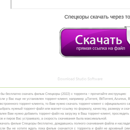
Спецкоры скачать через т
-бы бесплатно скачать фильм Спецкоры (2022) с торрента – прочитайте инструкцию:
Если у Вас еще не установлен торрент-клиент, например: µTorrent, BitTorrent, Azureus,
 встроенного торрент-клиента, то Вам нужно скачать торрент-клиент с официального с
Выбрать нужный торрент-файл или магнет-ссылку по формату, качеству, размеру и ска
Далее Вам нужно добавить торрент-файл на загрузку в Ваш торрент-клиент, проследить
ов и пиров Вас устраивало, а скорость скачивания была максимальной.
Скачать фильм Спецкоры бесплатно, дождавшись полного скачивания файла и наслад
Если Вы не хотите ждать пока фильм скачается с торрента и файл не архивный (име