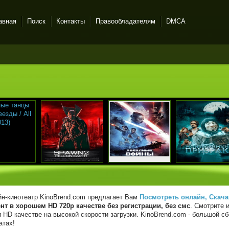
авная
Поиск
Контакты
Правообладателям
DMCA
н-кинотеатр KinoBrend.com предлагает Вам
Посмотреть онлайн, Скача
нт в хорошем HD 720p качестве без регистрации, без смс
. Смотрите 
 HD качестве на высокой скорости загрузки. KinoBrend.com - большой 
атах!