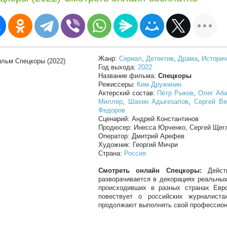
Жанр:
Сериал
,
Детектив
,
Драма
,
Историч
Год выхода:
2022
Название фильма:
Спецкоры
Режиссеры:
Ким Дружинин
Актерский состав:
Пётр Рыков
,
Олег Аб
Миллер
,
Шахин Адыгезалов
,
Сергей Ве
Федоров
Сценарий: Андрей Константинов
Продюсер: Инесса Юрченко, Сергей Щег
Оператор: Дмитрий Арефев
Художник: Георгий Мичри
Страна:
Россия
Смотреть онлайн Спецкоры:
Действ
разворачивается в декорациях реальных
происходивших в разных странах Евр
повествует о российских журналиста
продолжают выполнять свой профессион