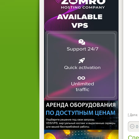
[ Дата:
0
Спе