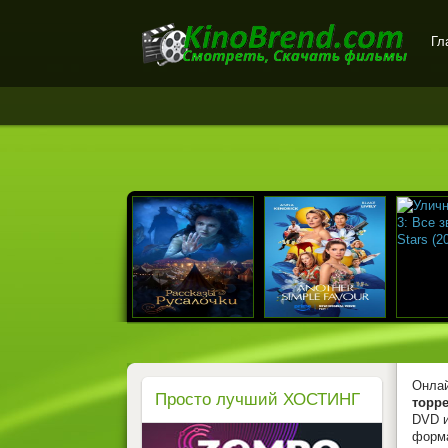
Гл
Онлайн-кинотеатр
KinoBrend.com -
бесплатный просмотр
новых фильмов в хорошем
качестве
Онлай
Просто лучший ХОСТИНГ
торре
DVD и
форм