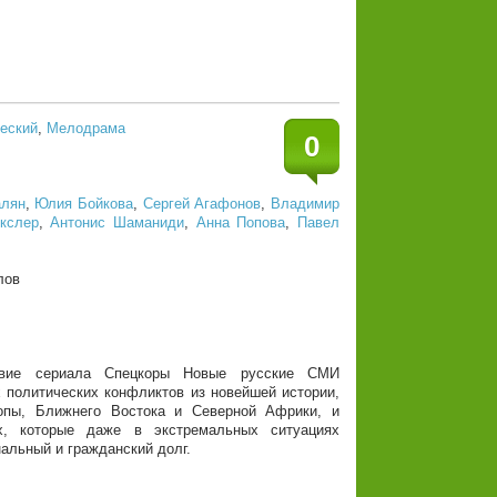
еский
,
Мелодрама
0
алян
,
Юлия Бойкова
,
Сергей Агафонов
,
Владимир
кслер
,
Антонис Шаманиди
,
Анна Попова
,
Павел
лов
ие сериала Спецкоры Новые русские СМИ
 политических конфликтов из новейшей истории,
опы, Ближнего Востока и Северной Африки, и
х, которые даже в экстремальных ситуациях
альный и гражданский долг.