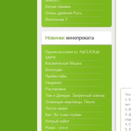
Мангуст
Белая панама
Очень древняя Русь
Весельчак У
Новинки
кинопроката
Одноклассники.ru: НаCLICKай
удачу
Космическая Машка
Богатыри
Прайм-тайм
Гандикап
Распаковка
Что
Том и Джерри: Запретный компас
1. 
Зловещие мертвецы: Пекло
нет
Число зверя
2. 
Кит: Во тьме глубин
3. 
сид
Хитрый койот
4. 
Рокки - это я
5. 