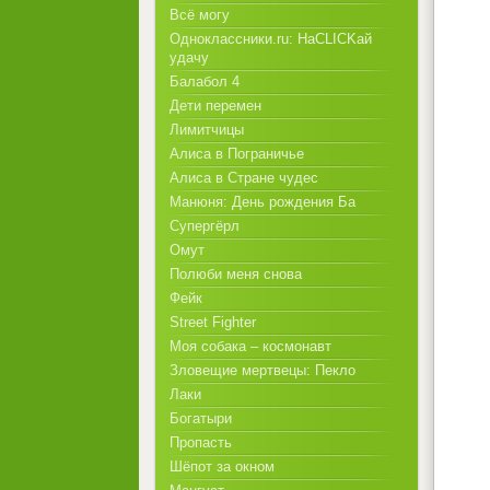
Всё могу
Одноклассники.ru: НаCLICKай
удачу
Балабол 4
Дети перемен
Лимитчицы
Алиса в Пограничье
Алиса в Стране чудес
Манюня: День рождения Ба
Супергёрл
Омут
Полюби меня снова
Фейк
Street Fighter
Моя собака – космонавт
Зловещие мертвецы: Пекло
Лаки
Богатыри
Пропасть
Шёпот за окном