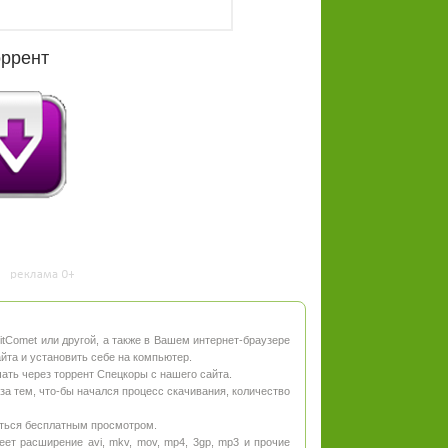
оррент
 BitComet или другой, а также в Вашем интернет-браузере
айта и установить себе на компьютер.
чать через торрент Спецкоры с нашего сайта.
 за тем, что-бы начался процесс скачивания, количество
иться бесплатным просмотром.
ет расширение avi, mkv, mov, mp4, 3gp, mp3 и прочие