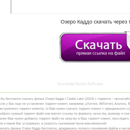
Озеро Каддо скачать через 
-бы бесплатно скачать фильм Озеро Каддо / Caddo Lake (2024) с торрента – прочитайт
Если у Вас еще не установлен торрент-клиент, например: µTorrent, BitTorrent, Azureus,
 встроенного торрент-клиента, то Вам нужно скачать торрент-клиент с официального с
Выбрать нужный торрент-файл или магнет-ссылку по формату, качеству, размеру и скач
Далее Вам нужно добавить торрент-файл на загрузку в Ваш торрент-клиент, проследить
ов и пиров Вас устраивало, а скорость скачивания была максимальной.
Скачать фильм Озеро Каддо бесплатно, дождавшись полного скачивания файла и насл