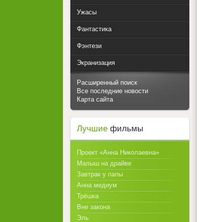
Ужасы
Фантастика
Фэнтези
Экранизация
Расширенный поиск
Все последние новости
Карта сайта
Лучшие
фильмы
Проект «Анна Николаевна»
Малыш на драйве
Завтрак у папы
Анна медиум
Трёшка
Вне закона
Эль