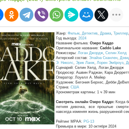
Жанр:
Фильм
,
Детектив
,
Драма
,
Триллер
Год выхода:
2024
Название фильма:
Озеро Каддо
Оригинальное название:
Caddo Lake
Режиссеры:
Логан Джордж
,
Селин Хелд
Актерский состав:
Элайза Сканлен
,
Дэви
Э. Николс
,
Эрик Ланж
,
Лорен Эмброуз
,
Д
Сценарий: Селин Хелд, Логан Джордж
Продюсер: Ашвин Раджан, Кара Дюррет
Оператор: Лоуелл А. Мейер
Художник: Бегония Берхес, Дебби ДеВил
Страна:
США
Хронометраж картины: 1 ч 39 мин
Смотреть онлайн Озеро Каддо:
Когда б
летняя девочка, все прошлые смерти
навсегда изменяя жизнь разрушенной сем
Рейтинг MPAA:
PG-13
Премьера в мире: 10 октября 2024