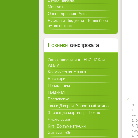
Белая панама
Мангуст
Очень древняя Русь
Руслан и Людмила. Волшебное
путешествие
Новинки
кинопроката
Одноклассники.ru: НаCLICKай
удачу
Космическая Машка
Богатыри
Прайм-тайм
Гандикап
Распаковка
Что
Том и Джерри: Запретный компас
1. 
Зловещие мертвецы: Пекло
нет
Число зверя
2. 
Кит: Во тьме глубин
3. 
сид
Хитрый койот
4. 