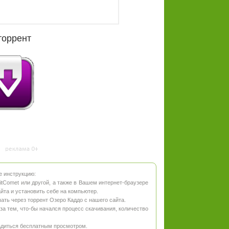
торрент
е инструкцию:
 BitComet или другой, а также в Вашем интернет-браузере
айта и установить себе на компьютер.
ать через торрент Озеро Каддо с нашего сайта.
 за тем, что-бы начался процесс скачивания, количество
адиться бесплатным просмотром.