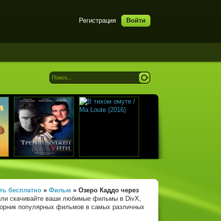
Регистрация
Войти
ть бесплатно
»
Фильм
» Озеро Каддо
через
или скачивайте ваши любимые фильмы в DivX,
сборник популярных фильмов в самых различных