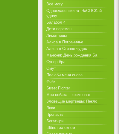
Всё могу
Одноклассники.ru: НаCLICKай
удачу
Балабол 4
Дети перемен
Лимитчицы
Алиса в Пограничье
Алиса в Стране чудес
Манюня: День рождения Ба
Супергёрл
Омут
Полюби меня снова
Фейк
Street Fighter
Моя собака – космонавт
Зловещие мертвецы: Пекло
Лаки
Пропасть
Богатыри
Шёпот за окном