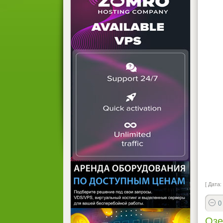
[ Дата:
0
Озе