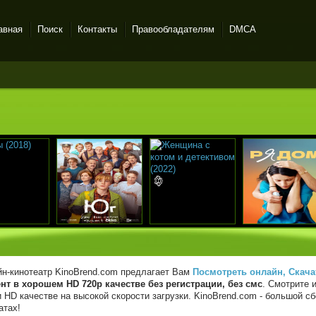
авная
Поиск
Контакты
Правообладателям
DMCA
н-кинотеатр KinoBrend.com предлагает Вам
Посмотреть онлайн, Скача
нт в хорошем HD 720p качестве без регистрации, без смс
. Смотрите 
 HD качестве на высокой скорости загрузки. KinoBrend.com - большой 
атах!