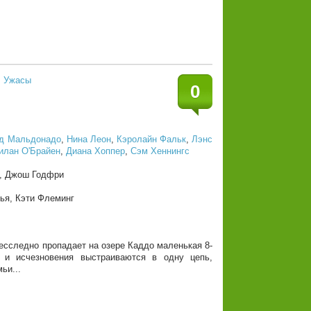
,
Ужасы
0
д Мальдонадо
,
Нина Леон
,
Кэролайн Фальк
,
Лэнс
илан О'Брайен
,
Диана Хоппер
,
Сэм Хеннингс
т, Джош Годфри
ья, Кэти Флеминг
есследно пропадает на озере Каддо маленькая 8-
 и исчезновения выстраиваются в одну цепь,
ьи...