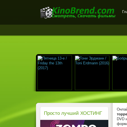
Гл
Онлайн-кинотеатр
KinoBrend.com -
бесплатный просмотр
новых фильмов в хорошем
качестве
Онлай
Просто лучший ХОСТИНГ
торре
DVD и
форм