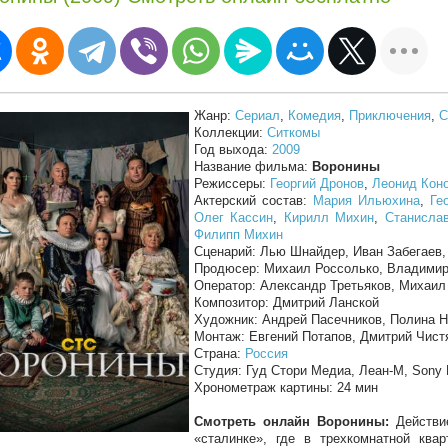
Жанр:
Сериал
,
Комедия
,
Приключения
,
С
Коллекции:
Ситкомы
Год выхода:
2009
Название фильма:
Воронины
Режиссеры:
Георгий Дронов
,
Леонид Кон
Актерский состав:
Мария Ильюхина
,
Ге
Олег Кассин
,
Кирилл Михин
,
Станисла
Филипп Михин
Сценарий: Лью Шнайдер, Иван Забегаев
Продюсер: Михаил Россолько, Владимир
Оператор: Александр Третьяков, Михаил
Композитор: Дмитрий Ланской
Художник: Андрей Пасечников, Полина Н
Монтаж: Евгений Потапов, Дмитрий Чист
Страна:
Россия
Студия: Гуд Стори Медиа, Леан-М, Sony P
Хронометраж картины: 24 мин
Смотреть онлайн Воронины:
Действие
«сталинке», где в трехкомнатной кв