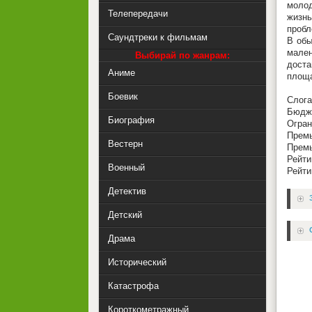
молод
Телепередачи
жизнь
пробл
Саундтреки к фильмам
В обы
мален
Выбирай по жанрам:
доста
Аниме
площа
Боевик
Слога
Бюдже
Биография
Огран
Премь
Вестерн
Премь
Рейти
Военный
Рейти
Детектив
Детский
Драма
Исторический
Катастрофа
Короткометражный