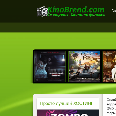
Гл
Онлайн-кинотеатр
KinoBrend.com -
бесплатный просмотр
новых фильмов в хорошем
качестве
Онлай
Просто лучший ХОСТИНГ
торре
DVD и
форм