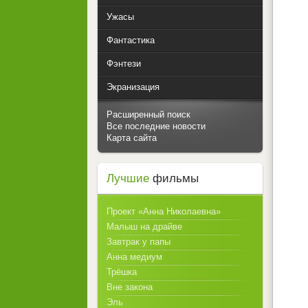
Ужасы
Фантастика
Фэнтези
Экранизация
Расширенный поиск
Все последние новости
Карта сайта
Лучшие
фильмы
Проект «Анна Николаевна»
Малыш на драйве
Завтрак у папы
Анна медиум
Трёшка
Вне закона
Эль