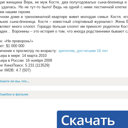
ая женщина Вера, ее муж Костя, два полугодовалых сына-близнеца и 
 удалась. Но не тут-то было! Ведь на одной с ними лестничной клетке
ем нашим героям.
чном доме в трехкомнатной квартире живет молодая семья: Костя, его
ьких сына-близнеца. Костя – известный спортивный журналист. Жена В
вляют много хлопот. Гораздо больше хлопот им приносят родители Кост
дке… Воронины – это история о том, что иногда родственники бывают 
н: «Не проворонь!»
т: $1 000 000
ичение к просмотру по возрасту:
зрителям
,
достигшим 16 лет
ера в мире: 14 марта 2010
ера в России: 16 ноября 2009
нг КиноПоиск: 5.231 (113529)
нг IMDB: 4.7 (507)
Знаете ли вы, что...
Ошибки в фильме