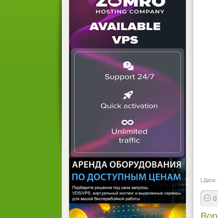
[ Дата:
0
Вор