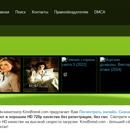
авная
Поиск
Контакты
Правообладателям
DMCA
н-кинотеатр KinoBrend.com предлагает Вам
Посмотреть онлайн, Скача
нт в хорошем HD 720p качестве без регистрации, без смс
. Смотрите 
 HD качестве на высокой скорости загрузки. KinoBrend.com - большой 
атах!