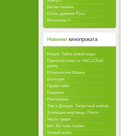
Мангуст
Белая панама
Очень древняя Русь
Весельчак У
Новинки
кинопроката
Кощей. Тайна живой воды
Одноклассники.ru: НаCLICKай
удачу
Космическая Машка
Богатыри
Прайм-тайм
Гандикап
Распаковка
Том и Джерри: Запретный компас
Зловещие мертвецы: Пекло
Число зверя
Кит: Во тьме глубин
Хитрый койот