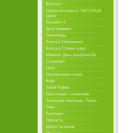
Всё могу
Одноклассники.ru: НаCLICKай
удачу
Балабол 4
Дети перемен
Лимитчицы
Алиса в Пограничье
Алиса в Стране чудес
Манюня: День рождения Ба
Супергёрл
Омут
Полюби меня снова
Фейк
Street Fighter
Моя собака – космонавт
Зловещие мертвецы: Пекло
Лаки
Богатыри
Пропасть
Шёпот за окном