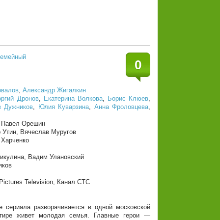
емейный
0
овалов
,
Александр Жигалкин
оргий Дронов
,
Екатерина Волкова
,
Борис Клюев
,
в Дужников
,
Юлия Куварзина
,
Анна Фроловцева
,
, Павел Орешин
 Утин, Вячеслав Муругов
 Харченко
икулина, Вадим Улановский
яков
ictures Television, Канал СТС
 сериала разворачивается в одной московской
артире живет молодая семья. Главные герои —