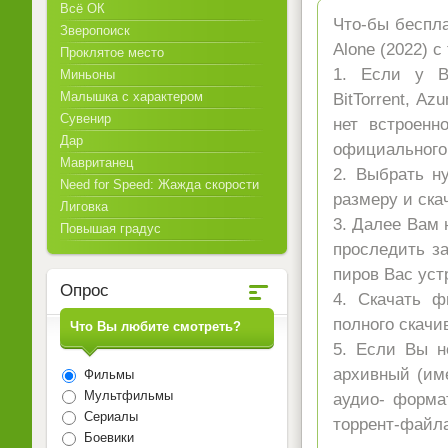
Всё ОК
Что-бы беспла
Зверопоиск
Alone (2022) 
Проклятое место
1. Если у Ва
Миньоны
Малышка с характером
BitTorrent, A
Сувенир
нет встроенн
Дар
официального 
Мавританец
2. Выбрать н
Need for Speed: Жажда скорости
размеру и ска
Лиговка
3. Далее Вам 
Повышая градус
проследить за
пиров Вас уст
Опрос
4. Скачать 
полного скач
Что Вы любите смотреть?
5. Если Вы н
архивный (име
Фильмы
Мультфильмы
аудио- форма
Сериалы
торрент-файла
Боевики