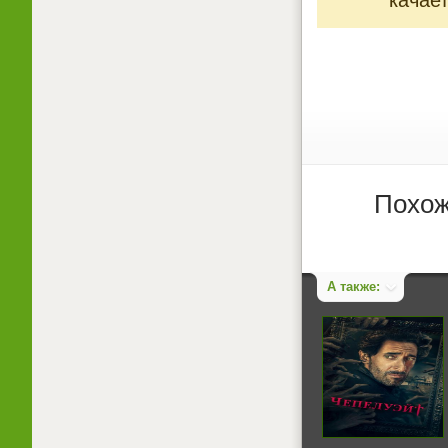
Похож
А также: