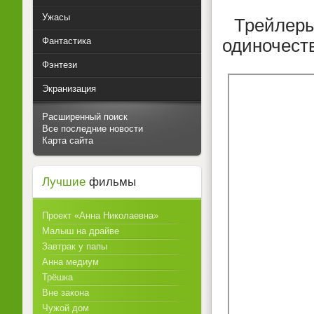
Ужасы
Трейлеры
Фантастика
одиночест
Фэнтези
Экранизация
Расширенный поиск
Все последние новости
Карта сайта
Лучшие
фильмы
Проект «Анна Николаевна»
Малыш на драйве
Завтрак у папы
Анна медиум
Трёшка
Вне закона
Чужой дом