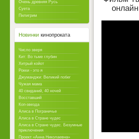
Очень древняя Русь
онлайн
Суета
Пилигрим
Новинки
кинопроката
Число зверя
Кит: Во тьме глубин
Хитрый койот
Рокки - это я
Джуманджи: Великий побег
Чужая мама
40 свиданий, 40 ночей
Восставший
Коп-звезда
Алиса в Пограничье
Алиса в Стране чудес
Алиса в Стране чудес. Безумные
приключения
Проект «Анна Николаевна»