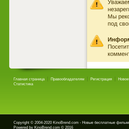
Уважаем
незарег
Мы рек
под св
Инфор
Посетит
коммент
Главная страница
Правообладателям
Регистрация
Новое
Статистика
Copyright © 2004-2020
KinoBrend.com - Новые бесплатные филь
Powered by KinoBrend.com © 2016