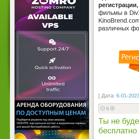
регистрации,
фильмы в DivX
KinoBrend.co
различных фо
[ Дата:
6-01-2023
0
Ты не буде
бесплатно