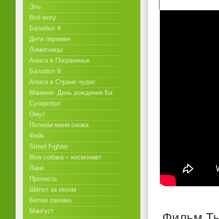
Эль
Всё могу
Балабол 4
Дети перемен
Лимитчицы
Алиса в Пограничье
Балабол 9
Алиса в Стране чудес
Манюня: День рождения Ба
Супергёрл
Омут
Полюби меня снова
Фейк
Street Fighter
Моя собака – космонавт
Лаки
Пропасть
Шёпот за окном
Белая панама
Мангуст
Фильм Ты