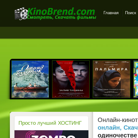
Главная
Поиск
Онлайн-кинотеатр
KinoBrend.com -
бесплатный просмотр
новых фильмов в хорошем
качестве
Онлайн-кинот
Просто лучший ХОСТИНГ
онлайн, Ска
одиночестве