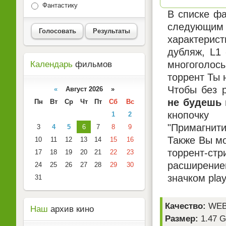
Фантастику
В списке фа
следующим 
Голосовать
Результаты
характерист
дубляж, L1
многоголосы
Календарь
фильмов
торрент Ты 
Чтобы без р
«
Август 2026 »
не будешь 
Пн
Вт
Ср
Чт
Пт
Сб
Вс
кнопочку
1
2
"Примагнити
3
4
5
6
7
8
9
Также Вы мо
10
11
12
13
14
15
16
торрент-ст
17
18
19
20
21
22
23
расширением
24
25
26
27
28
29
30
значком pla
31
Качество:
WEB
Наш
архив кино
Размер:
1.47 