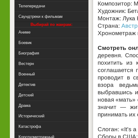
Композитор: 
Телепередачи
Художник: Бета
Саундтреки к фильмам
Монтаж: Лука
Выбирай по жанрам:
Страна:
Австр
Аниме
Хронометраж к
Боевик
Смотреть онл
Биография
деревня. Спо
похитить из 
Вестерн
соглашается 
Военный
проводит в с
взора ведьм
Детектив
выбравшись и
Детский
новая «мать» 
Драма
значит — жит
принимать их 
Исторический
Катастрофа
Слоган: «It's 
Сборы в США:
Короткометражный