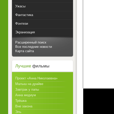
Ужасы
Фантастика
Фэнтези
Экранизация
Расширенный поиск
Все последние новости
Карта сайта
Лучшие
фильмы
Проект «Анна Николаевна»
Малыш на драйве
Завтрак у папы
Анна медиум
Трёшка
Вне закона
Эль