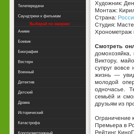
Художник: Де
Телепередачи
Монтаж: Кири
Саундтреки к фильмам
Страна:
Росси
Выбирай по жанрам:
Студия: Масте
Хронометраж 
Аниме
Боевик
Смотреть он
Биография
домохозяйка,
Виктору, май
Вестерн
супруг вовсе 
Военный
жизнь — увид
молодой опе
Детектив
одночасье. Т
Детский
семьёй и смо
Драма
друзьям из пр
Исторический
Ограничение к
Катастрофа
Премьера в Ро
Рейтинг КиноП
Короткометражный