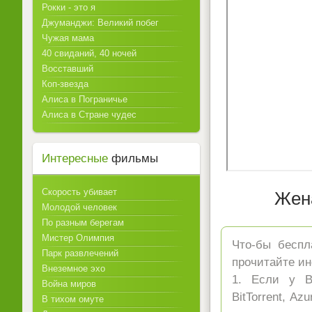
Рокки - это я
Джуманджи: Великий побег
Чужая мама
40 свиданий, 40 ночей
Восставший
Коп-звезда
Алиса в Пограничье
Алиса в Стране чудес
Интересные
фильмы
Скорость убивает
Жена
Молодой человек
По разным берегам
Мистер Олимпия
Что-бы беспл
Парк развлечений
прочитайте ин
Внеземное эхо
1. Если у Ва
Война миров
BitTorrent, A
В тихом омуте