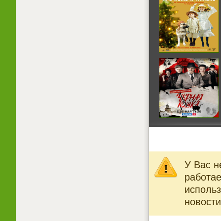
У Вас н
работае
использ
новости