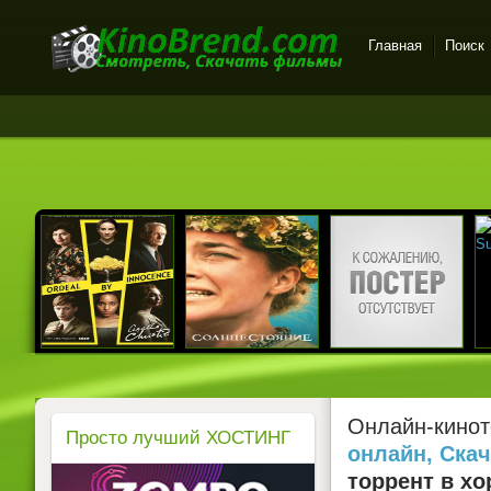
Главная
Поиск
Онлайн-кинотеатр
KinoBrend.com -
бесплатный просмотр
новых фильмов в хорошем
качестве
Онлайн-кинот
Просто лучший ХОСТИНГ
онлайн, Ска
торрент в хо