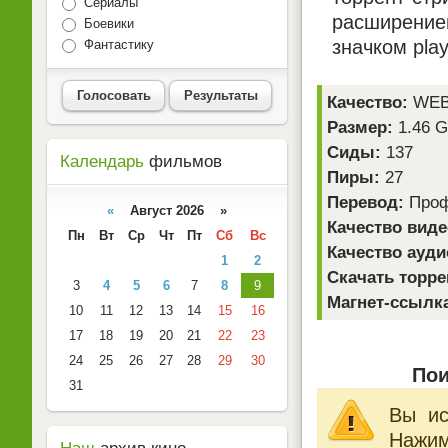
Сериалы
расширением
Боевики
значком pla
Фантастику
Голосовать
Результаты
Качество:
WEB
Размер:
1.46 
Сиды:
137
Календарь
фильмов
Пиры:
27
Перевод:
Профе
«
Август 2026 »
Качество виде
Пн
Вт
Ср
Чт
Пт
Сб
Вс
Качество ауди
1
2
Скачать торре
3
4
5
6
7
8
9
Магнет-ссылк
10
11
12
13
14
15
16
17
18
19
20
21
22
23
24
25
26
27
28
29
30
Пои
31
Вы ис
Нажи