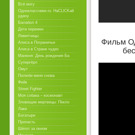
Всё могу
Одноклассники.ru: НаCLICKай
удачу
Балабол 4
Дети перемен
Лимитчицы
Фильм Од
Алиса в Пограничье
бес
Алиса в Стране чудес
Манюня: День рождения Ба
Супергёрл
Омут
Полюби меня снова
Фейк
Street Fighter
Моя собака – космонавт
Зловещие мертвецы: Пекло
Лаки
Богатыри
Пропасть
Шёпот за окном