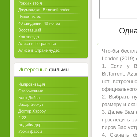
Рокки - это я
Джуманджи: Великий побег
Чужая мама
40 свиданий, 40 ночей
Одна
Восставший
Коп-звезда
Алиса в Пограничье
Алиса в Стране чудес
Что-бы беспл
London (2019)
1. Если у Ва
Интересные
фильмы
BitTorrent, A
нет встроенн
Импровизация
официального 
Озабоченные
2. Выбрать н
Банк Дэйва
размеру и ска
Захар Беркут
Доктор Хэрроу
3. Далее Вам 
2:22
проследить за
Бодибилдер
пиров Вас уст
Уроки фарси
4. Скачать 