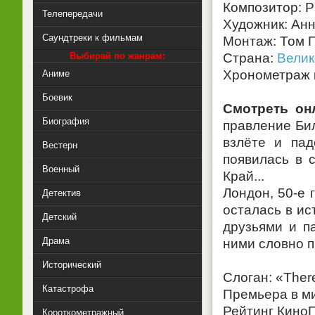
Композитор: 
Телепередачи
Художник: Ан
Саундтреки к фильмам
Монтаж: Том 
Выбирай по жанрам:
Страна:
Велик
Хронометраж к
Аниме
Боевик
Смотреть он
Биография
правление Би
взлёте и пад
Вестерн
появилась в 
Военный
Край...
Лондон, 50-е 
Детектив
осталась в ис
Детский
друзьями и п
Драма
ними словно п
Исторический
Слоган: «There
Катастрофа
Премьера в ми
Рейтинг КиноП
Короткометражный