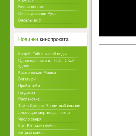
Мангуст
Белая панама
Очень древняя Русь
Весельчак У
Новинки
кинопроката
Кощей. Тайна живой воды
Одноклассники.ru: НаCLICKай
удачу
Космическая Машка
Богатыри
Прайм-тайм
Гандикап
Распаковка
Том и Джерри: Запретный компас
Зловещие мертвецы: Пекло
Число зверя
Кит: Во тьме глубин
Хитрый койот