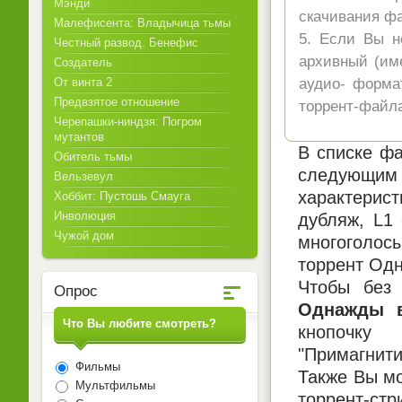
Мэнди
скачивания ф
Малефисента: Владычица тьмы
5. Если Вы н
Честный развод. Бенефис
архивный (име
Создатель
От винта 2
аудио- форма
Предвзятое отношение
торрент-файла
Черепашки-ниндзя: Погром
мутантов
В списке фа
Обитель тьмы
следующим 
Вельзевул
характерист
Хоббит: Пустошь Смауга
Инволюция
дубляж, L1
Чужой дом
многоголосы
торрент Одн
Чтобы без 
Опрос
Однажды в
Что Вы любите смотреть?
кнопочку
"Примагнити
Фильмы
Также Вы мо
Мультфильмы
торрент-ст