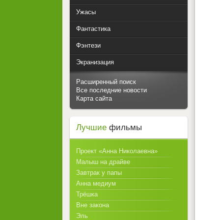
Ужасы
Фантастика
Фэнтези
Экранизация
Расширенный поиск
Все последние новости
Карта сайта
Лучшие
фильмы
Проект «Анна Николаевна»
Малыш на драйве
Завтрак у папы
Анна медиум
Трёшка
Вне закона
Эль