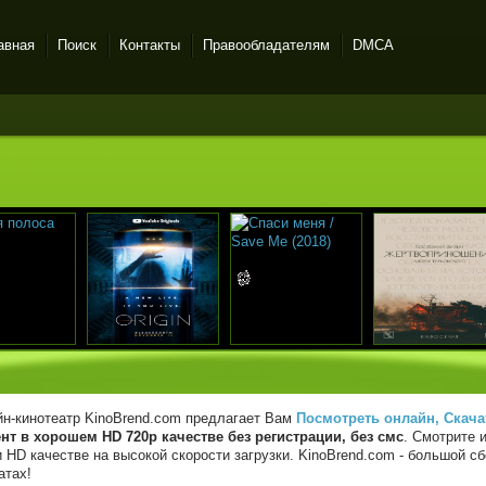
авная
Поиск
Контакты
Правообладателям
DMCA
н-кинотеатр KinoBrend.com предлагает Вам
Посмотреть онлайн, Скача
нт в хорошем HD 720p качестве без регистрации, без смс
. Смотрите 
 HD качестве на высокой скорости загрузки. KinoBrend.com - большой 
атах!