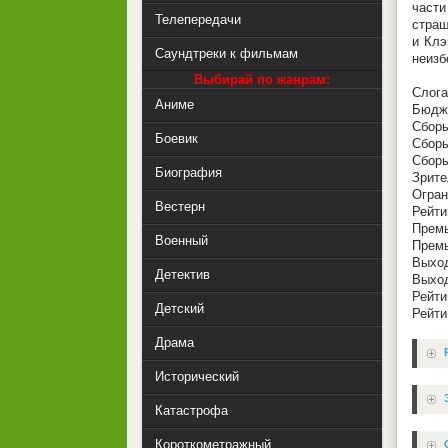
части
Телепередачи
страш
и Клэ
Саундтреки к фильмам
неизб
Выбирай по жанрам:
Слоган
Аниме
Бюдже
Сборы
Боевик
Сборы
Сборы
Биография
Зрите
Огран
Вестерн
Рейт
Премь
Военный
Премь
Выход
Детектив
Выход
Рейти
Детский
Рейти
Драма
Исторический
Катастрофа
Короткометражный