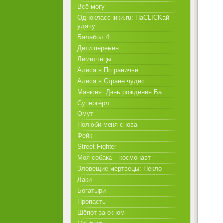
Всё могу
Одноклассники.ru: НаCLICKай
удачу
Балабол 4
Дети перемен
Лимитчицы
Алиса в Пограничье
Алиса в Стране чудес
Манюня: День рождения Ба
Супергёрл
Омут
Полюби меня снова
Фейк
Street Fighter
Моя собака – космонавт
Зловещие мертвецы: Пекло
Лаки
Богатыри
Пропасть
Шёпот за окном