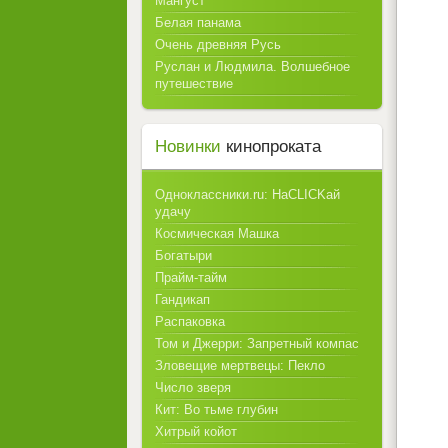
Мангуст
Белая панама
Очень древняя Русь
Руслан и Людмила. Волшебное
путешествие
Новинки
кинопроката
Одноклассники.ru: НаCLICKай
удачу
Космическая Машка
Богатыри
Прайм-тайм
Гандикап
Распаковка
Том и Джерри: Запретный компас
Зловещие мертвецы: Пекло
Число зверя
Кит: Во тьме глубин
Хитрый койот