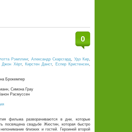
0
лотта Рэмплинг
,
Александр Скарсгард
,
Удо Кир
,
,
Джон Хёрт
,
Кирстен Данст
,
Еспер Кристенсен
,
ина Брокемпер
манн, Симона Грау
Манон Расмуссен
ия
ия фильма разворачиваются в дни, которые
ть посвящена свадьбе Жюстин, которая быстро
непонимание близких и гостей. Героиней второй