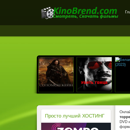
Гл
Онлайн-кинотеатр
KinoBrend.com -
бесплатный просмотр
новых фильмов в хорошем
качестве
Онлай
Просто лучший ХОСТИНГ
торре
DVD и
форм