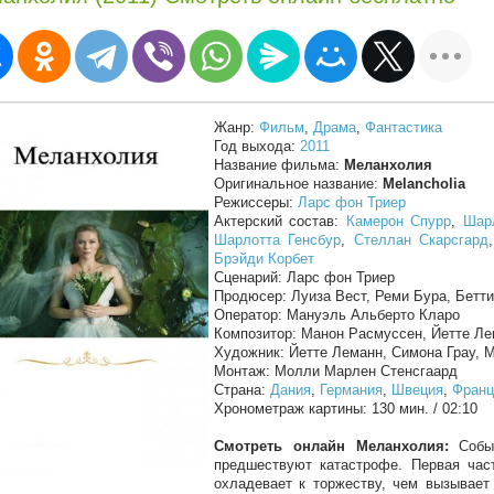
Жанр:
Фильм
,
Драма
,
Фантастика
Год выхода:
2011
Название фильма:
Меланхолия
Оригинальное название:
Melancholia
Режиссеры:
Ларс фон Триер
Актерский состав:
Камерон Спурр
,
Шар
Шарлотта Генсбур
,
Стеллан Скарсгард
Брэйди Корбет
Сценарий: Ларс фон Триер
Продюсер: Луиза Вест, Реми Бура, Бетт
Оператор: Мануэль Альберто Кларо
Композитор: Манон Расмуссен, Йетте Ле
Художник: Йетте Леманн, Симона Грау, 
Монтаж: Молли Марлен Стенсгаард
Страна:
Дания
,
Германия
,
Швеция
,
Франц
Хронометраж картины: 130 мин. / 02:10
Смотреть онлайн Меланхолия:
Событ
предшествуют катастрофе. Первая час
охладевает к торжеству, чем вызывает 