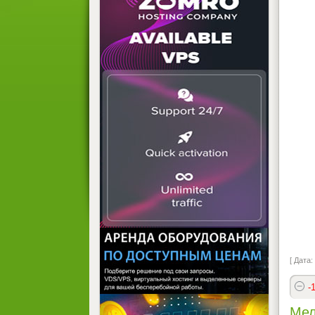
[ Дата:
-
Мел