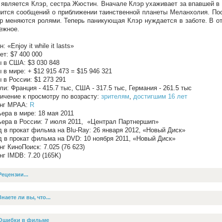
 является Клэр, сестра Жюстин. Вначале Клэр ухаживает за впавшей 
ится сообщений о приближении таинственной планеты Меланхолия. По
р меняются ролями. Теперь паникующая Клэр нуждается в заботе. В от
ежное.
: «Enjoy it while it lasts»
т: $7 400 000
 в США: $3 030 848
 в мире: + $12 915 473 = $15 946 321
 в России: $1 273 291
ли: Франция - 415.7 тыс, США - 317.5 тыс, Германия - 261.5 тыс
ичение к просмотру по возрасту:
зрителям
,
достигшим 16 лет
инг MPAA:
R
ера в мире: 18 мая 2011
ера в России: 7 июля 2011, «Централ Партнершип»
 в прокат фильма на Blu-Ray: 26 января 2012, «Новый Диск»
 в прокат фильма на DVD: 10 ноября 2011, «Новый Диск»
нг КиноПоиск: 7.025 (76 623)
нг IMDB: 7.20 (165K)
Рецензии...
Знаете ли вы, что...
Ошибки в фильме