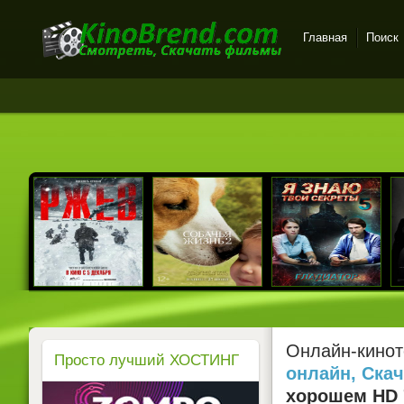
Главная
Поиск
Онлайн-кинотеатр
KinoBrend.com -
бесплатный просмотр
новых фильмов в хорошем
качестве
Онлайн-кинот
Просто лучший ХОСТИНГ
онлайн, Ска
хорошем HD 7