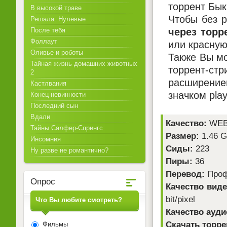
торрент Бык
В высокой траве
Чтобы без р
Решала. Нулевые
через торр
После тебя
Фоллаут
или красную
Оливье и роботы
Также Вы мо
Тайная жизнь домашних животных
торрент-ст
2
расширением
Кастлвания
значком pla
Конец невинности
Последний сын
Вдали
Качество:
WEB
Тайны Салфер-Спрингс
Размер:
1.46 
Инсомния
Сиды:
223
Ну разве не романтично?
Пиры:
36
Перевод:
Профе
Опрос
Качество виде
bit/pixel
Что Вы любите смотреть?
Качество ауди
Скачать торре
Фильмы