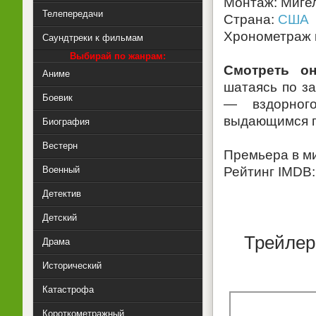
Монтаж: Миге
Телепередачи
Страна:
США
Хронометраж к
Саундтреки к фильмам
Выбирай по жанрам:
Смотреть о
Аниме
шатаясь по з
Боевик
— вздорног
выдающимся п
Биография
Вестерн
Премьера в ми
Военный
Рейтинг IMDB:
Детектив
Детский
Трейлер
Драма
Исторический
Катастрофа
Короткометражный