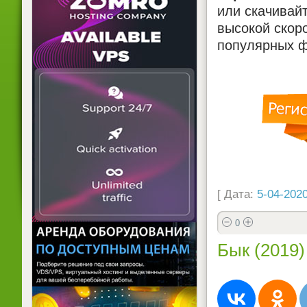
или скачивай
высокой скоро
популярных ф
[ Дата:
5-04-2020
0
Бык (2019