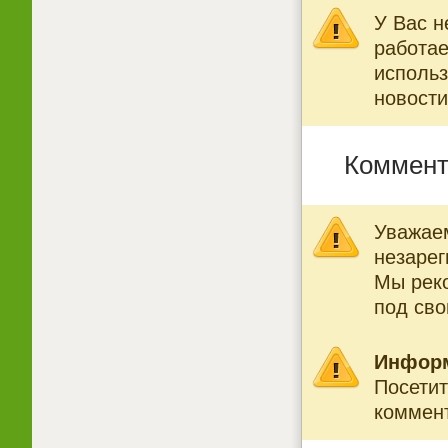
У Вас н
работае
использ
новости
Коммент
Уважаем
незарег
Мы рек
под св
Инфор
Посетит
коммент