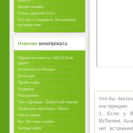
Мангуст
Белая панама
Очень древняя Русь
Руслан и Людмила. Волшебное
путешествие
Новинки
кинопроката
Одноклассники.ru: НаCLICKай
удачу
Космическая Машка
Богатыри
Прайм-тайм
Гандикап
Распаковка
Что-бы беспла
Том и Джерри: Запретный компас
инструкцию:
Зловещие мертвецы: Пекло
1. Если у Ва
Число зверя
BitTorrent, A
Кит: Во тьме глубин
нет встроенн
Хитрый койот