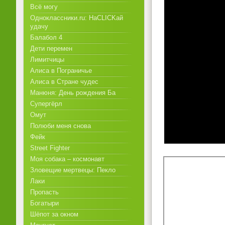
Всё могу
Одноклассники.ru: НаCLICKай
удачу
Балабол 4
Дети перемен
Лимитчицы
Алиса в Пограничье
Алиса в Стране чудес
Манюня: День рождения Ба
Супергёрл
Омут
Полюби меня снова
Фейк
Street Fighter
Моя собака – космонавт
Зловещие мертвецы: Пекло
Лаки
Пропасть
Богатыри
Шёпот за окном