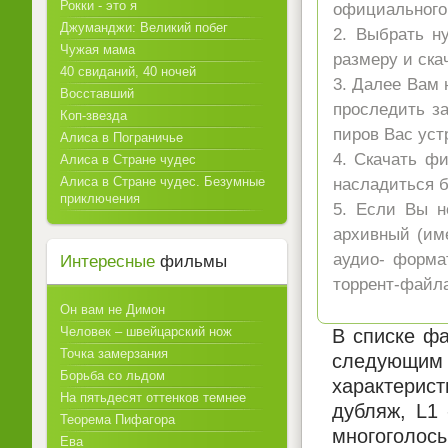
Рокки - это я
официального 
Джуманджи: Великий побег
2. Выбрать н
Чужая мама
размеру и ска
40 свиданий, 40 ночей
3. Далее Вам 
Восставший
проследить за
Коп-звезда
пиров Вас уст
Алиса в Пограничье
4. Скачать ф
Алиса в Стране чудес
Алиса в Стране чудес. Безумные
насладиться 
приключения
5. Если Вы н
архивный (име
аудио- форма
Интересные
фильмы
торрент-файла
Он вам не Димон
Человек – швейцарский нож
В списке фа
Точка замерзания
следующим 
Борьба со льдом
характерист
На пятьдесят оттенков темнее
дубляж, L1
Теорема Пифагора
многоголосы
Ева