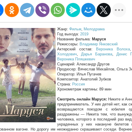
Жанр:
Фильм
,
Мелодрама
Год выхода:
2019
Название фильма:
Маруся
Режиссеры:
Владимир Янковский
Актерский состав:
Вероника Волоха
Холодович
,
Дарья Баранова
,
Денис 
Вероника Пляшкевич
Сценарий: Александр Другов
Продюсер: Вячеслав Михайлов, Ольга З
Оператор: Илья Пугачев
Композитор: Анатолий Зубков
Страна:
Россия
Хронометраж картины: 89 мин
Смотреть онлайн Маруся:
Никите и Анн
предприниматель. У них детей нет, как с
возвращаются поездом с юбилея од
раздражены — Никита тем, что вынужде
человека, которого в последний раз вид
украденных у них накануне билетов
ованном вагоне. Но дорогу им неожиданно скрашивают соседи. Вернее,