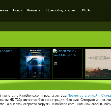
авная
Поиск
Контакты
Правообладателям
DMCA
н-кинотеатр KinoBrend.com предлагает Вам
Посмотреть онлайн, Скача
ошем HD 720p качестве без регистрации, без смс
. Смотрите или скач
тве на высокой скорости загрузки. KinoBrend.com - большой сборник п