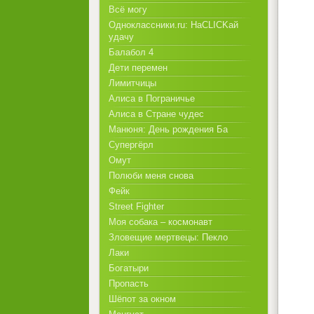
Всё могу
Одноклассники.ru: НаCLICKай
удачу
Балабол 4
Дети перемен
Лимитчицы
Алиса в Пограничье
Алиса в Стране чудес
Манюня: День рождения Ба
Супергёрл
Омут
Полюби меня снова
Фейк
Street Fighter
Моя собака – космонавт
Зловещие мертвецы: Пекло
Лаки
Богатыри
Пропасть
Шёпот за окном