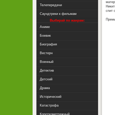
матер
Телепередачи
Никит
спит 
Саундтреки к фильмам
Премь
Выбирай по жанрам:
Аниме
Боевик
Биография
Вестерн
Военный
Детектив
Детский
Драма
Исторический
Катастрофа
Короткометражный