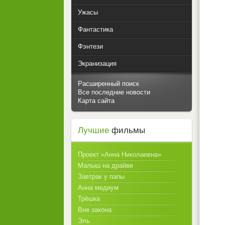
Ужасы
Фантастика
Фэнтези
Экранизация
Расширенный поиск
Все последние новости
Карта сайта
Лучшие
фильмы
Проект «Анна Николаевна»
Малыш на драйве
Завтрак у папы
Анна медиум
Трёшка
Вне закона
Эль