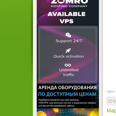
[ Дата:
0
Мар