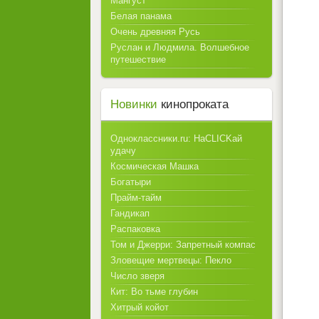
Мангуст
Белая панама
Очень древняя Русь
Руслан и Людмила. Волшебное
путешествие
Новинки
кинопроката
Одноклассники.ru: НаCLICKай
удачу
Космическая Машка
Богатыри
Прайм-тайм
Гандикап
Распаковка
Том и Джерри: Запретный компас
Зловещие мертвецы: Пекло
Число зверя
Кит: Во тьме глубин
Хитрый койот