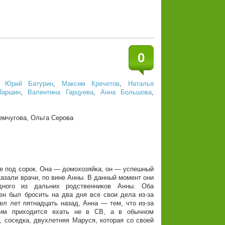
0
,
Юрий Батурин
,
Максим Кречетов
,
Наталья
Паршин
,
Валентина Гарцуева
,
Анна Большова
,
емчугова, Ольга Серова
е под сорок. Она — домохозяйка, он — успешный
казали врачи, по вине Анны. В данный момент они
ного из дальних родственников Анны. Оба
н был бросить на два дня все свои дела из-за
ел лет пятнадцать назад, Анна — тем, что из-за
 им приходится ехать не в СВ, а в обычном
 соседка, двухлетняя Маруся, которая со своей