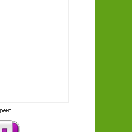
ррент