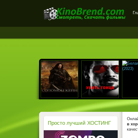
Гл
Онлайн-кинотеатр
KinoBrend.com -
бесплатный просмотр
новых фильмов в хорошем
качестве
Онлай
Просто лучший ХОСТИНГ
в хор
качес