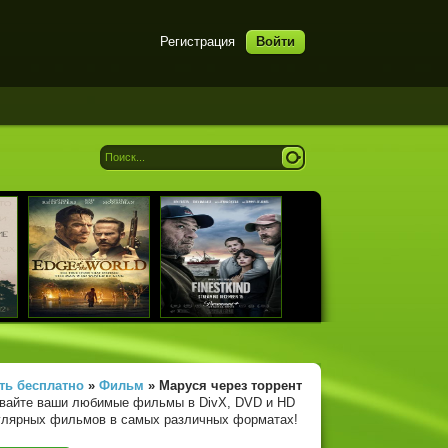
Регистрация
Войти
ть бесплатно
»
Фильм
» Маруся
через торрент
ивайте ваши любимые фильмы в DivX, DVD и HD
опулярных фильмов в самых различных форматах!